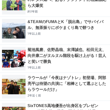
ら大爆笑
約1年
前
&TEAMのFUMAとK「脱出島」でサバイバ
ル、無茶振りにボケまくり島で餅つき
1年以上
前
菊池風磨、佐野晶哉、末澤誠也、松田元太、
向井康二がヌルヌル階段を駆け上がる！芸人
と笑いで勝負
1年以上
前
ラウールが「今夜はナゾトレ」初登場、阿部
亮平は待望の共演に「相棒として選ぶとした
らラウールだけ」
2年近く
前
SixTONES高地優吾が出身区をプレゼン