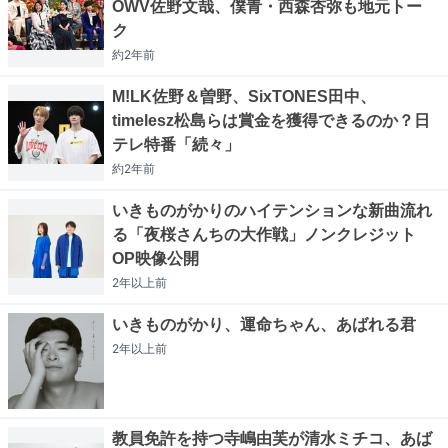
OWV佐野文哉、僕青・西森杏弥も地元トー
ク
約2年
前
M!LK佐野＆曽野、SixTONES田中、
timelesz松島らは賞金を獲得できるのか？日
テレ特番「続々」
約2年
前
いきものがかりのハイテンションな新曲流れ
る「夜桜さんちの大作戦」ノンクレジット
OP映像公開
2年以上
前
いきものがかり、運命ちゃん、あばれる君
2年以上
前
教員免許を持つ寺嶋由芙が清水ミチコ、あば