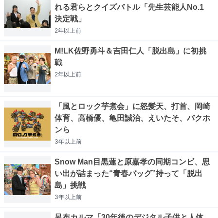
れる君らとクイズバトル「先生芸能人No.1
決定戦」
2年以上
前
M!LK佐野勇斗＆吉田仁人「脱出島」に初挑
戦
2年以上
前
「風とロック芋煮会」に怒髪天、打首、岡崎
体育、高橋優、亀田誠治、えいたそ、バクホ
ンら
3年以上
前
Snow Man目黒蓮と原嘉孝の同期コンビ、思
い出が詰まった“青春バッグ”持って「脱出
島」挑戦
3年以上
前
呂布カルマ「30年後のデジタル子供と人体