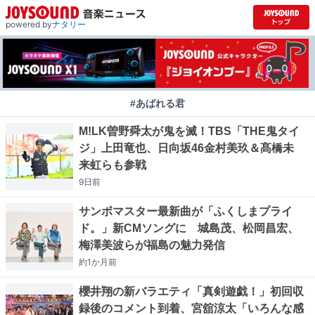
powered by
ナタリー
#あばれる君
M!LK曽野舜太が鬼を滅！TBS「THE鬼タイ
ジ」上田竜也、日向坂46金村美玖＆髙橋未
来虹らも参戦
9日
前
サンボマスター最新曲が「ふくしまプライ
ド。」新CMソングに 城島茂、松岡昌宏、
梅澤美波らが福島の魅力発信
約1か月
前
櫻井翔の新バラエティ「真剣遊戯！」初回収
録後のコメント到着、宮舘涼太「いろんな感