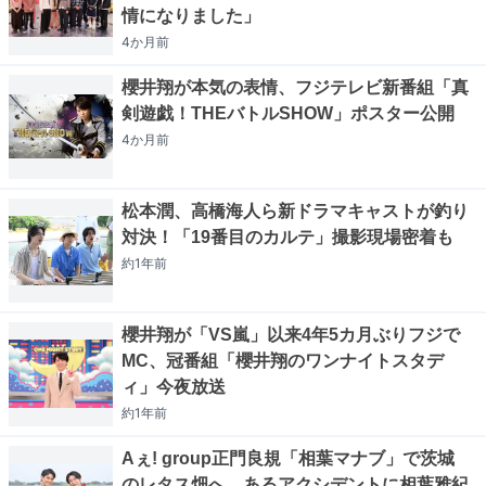
情になりました」
4か月
前
櫻井翔が本気の表情、フジテレビ新番組「真
剣遊戯！THEバトルSHOW」ポスター公開
4か月
前
松本潤、高橋海人ら新ドラマキャストが釣り
対決！「19番目のカルテ」撮影現場密着も
約1年
前
櫻井翔が「VS嵐」以来4年5カ月ぶりフジで
MC、冠番組「櫻井翔のワンナイトスタデ
ィ」今夜放送
約1年
前
Aぇ! group正門良規「相葉マナブ」で茨城
のレタス畑へ、あるアクシデントに相葉雅紀