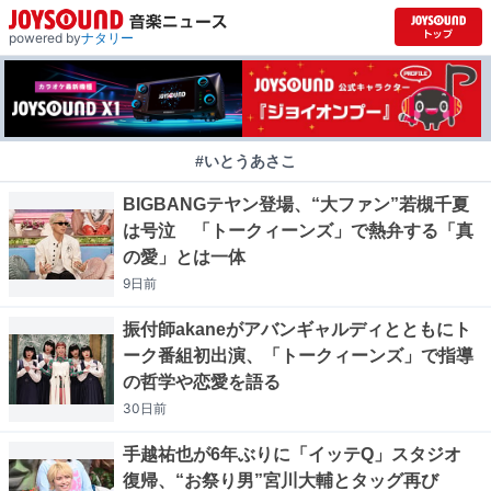
powered by
ナタリー
#いとうあさこ
BIGBANGテヤン登場、“大ファン”若槻千夏
は号泣 「トークィーンズ」で熱弁する「真
の愛」とは一体
9日
前
振付師akaneがアバンギャルディとともにト
ーク番組初出演、「トークィーンズ」で指導
の哲学や恋愛を語る
30日
前
手越祐也が6年ぶりに「イッテQ」スタジオ
復帰、“お祭り男”宮川大輔とタッグ再び