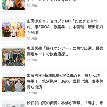
6か月
前
山田涼介＆チョコプラMC「たぬきときつ
ね」第2弾OA 原嘉孝、川本笑瑠、増田彩乃
も登場
6か月
前
奥田民生「帰れマンデー」に再び出演、最強
開運ルートで飲食店探し
7か月
前
加藤浩次×菊池風磨がMC務める「怒りん坊
将軍！」第5弾OA あの、西野七瀬、藤本美
貴ら出演
7か月
前
松任谷由実の伝説に林修が直撃、「春よ、来