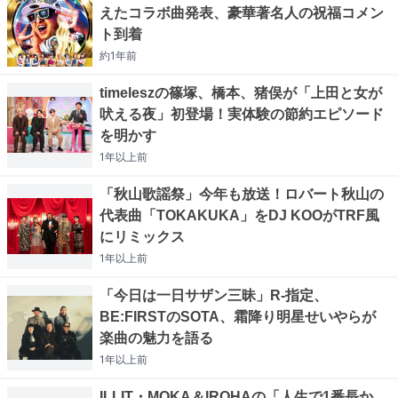
えたコラボ曲発表、豪華著名人の祝福コメン
ト到着
約1年
前
timeleszの篠塚、橋本、猪俣が「上田と女が
吠える夜」初登場！実体験の節約エピソード
を明かす
1年以上
前
「秋山歌謡祭」今年も放送！ロバート秋山の
代表曲「TOKAKUKA」をDJ KOOがTRF風
にリミックス
1年以上
前
「今日は一日サザン三昧」R-指定、
BE:FIRSTのSOTA、霜降り明星せいやらが
楽曲の魅力を語る
1年以上
前
ILLIT・MOKA＆IROHAの「人生で1番長か