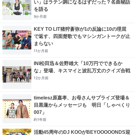
い」はラテン調になるはずだった？名曲秘話
を語る
9か月
前
KEY TO LIT猪狩蒼弥が1の反論に10の理屈
で返す、四面楚歌でもマシンガントークが止
まらない
11か月
前
INI松田迅＆佐野雄大「10万円でできるか
な」登場、キスマイと波乱万丈のクイズ合戦
12か月
前
timelesz原嘉孝、お母さんサプライズ登場＆
目黒蓮からメッセージも 明日「しゃべくり
007」
約1年
前
活動45周年のDJ KOOがBEYOOOOONDS迎