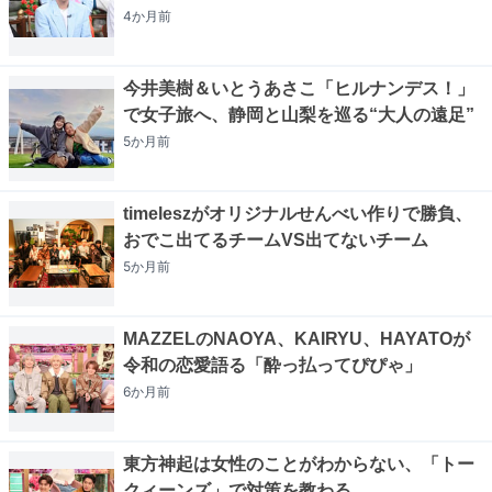
4か月
前
今井美樹＆いとうあさこ「ヒルナンデス！」
で女子旅へ、静岡と山梨を巡る“大人の遠足”
5か月
前
timeleszがオリジナルせんべい作りで勝負、
おでこ出てるチームVS出てないチーム
5か月
前
MAZZELのNAOYA、KAIRYU、HAYATOが
令和の恋愛語る「酔っ払ってぴぴゃ」
6か月
前
東方神起は女性のことがわからない、「トー
クィーンズ」で対策を教わる