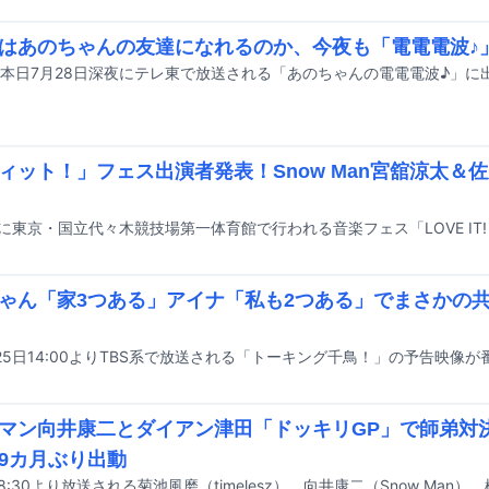
はあのちゃんの友達になれるのか、今夜も「電電電波♪
本日7月28日深夜にテレ東で放送される「あのちゃんの電電電波♪」に
ィット！」フェス出演者発表！Snow Man宮舘涼太＆
ゃん「家3つある」アイナ「私も2つある」でまさかの
マン向井康二とダイアン津田「ドッキリGP」で師弟対
9カ月ぶり出動