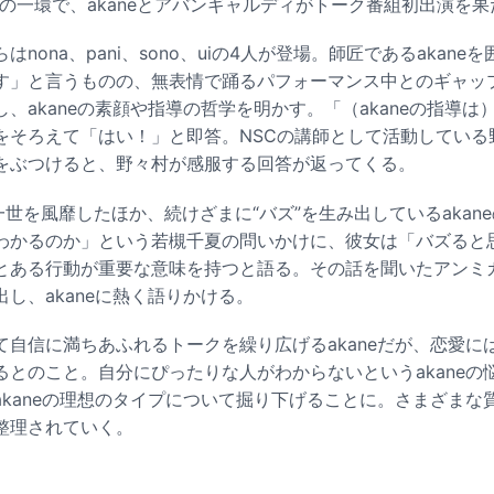
の一環で、akaneとアバンギャルディがトーク番組初出演を果
nona、pani、sono、uiの4人が登場。師匠であるakan
す」と言うものの、無表情で踊るパフォーマンス中とのギャッ
、akaneの素顔や指導の哲学を明かす。「（akaneの指導
をそろえて「はい！」と即答。NSCの講師として活動している
をぶつけると、野々村が感服する回答が返ってくる。
一世を風靡したほか、続けざまに“バズ”を生み出しているakan
わかるのか」という若槻千夏の問いかけに、彼女は「バズると
とある行動が重要な意味を持つと語る。その話を聞いたアンミカは
し、akaneに熱く語りかける。
て自信に満ちあふれるトークを繰り広げるakaneだが、恋愛に
るとのこと。自分にぴったりな人がわからないというakaneの
kaneの理想のタイプについて掘り下げることに。さまざまな質
整理されていく。