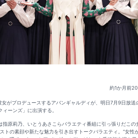
約1か月前
20
、彼女がプロデュースするアバンギャルディが、明日7月9日放
クィーンズ」に出演する。
は指原莉乃、いとうあさこらバラエティ番組に引っ張りだこの
ゲストの素顔や新たな魅力を引き出すトークバラエティ。“女性