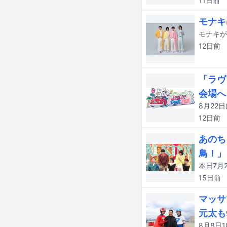
11日
前
モナキ
モナキが
12日
前
「ラヴ
会場へ
12日
前
あのち
鳥！」
15日
前
マッサ
元太も