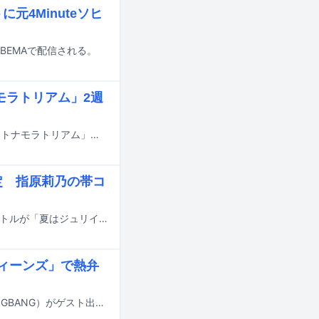
元4Minuteソヒ
りABEMAで配信される。
モラトリアム」2週
塩﨑太智（M!LK）がYOU、若槻千夏とともにMCを務めるトークバラエティ「オトナモラトリアム」が、8月3日と10日の深夜にテレビ東京で放送される。
定 指原莉乃の帯コ
自身の誕生日である9月13日に発売される≒JOYの逢田珠里依の1st写真集のタイトルが「夏はジュリイ」に決定した。
クィーンズ」で熱弁
7月30日と8月6日にフジテレビで放送される「トークィーンズ」に、テヤン（BIGBANG）がゲスト出演する。