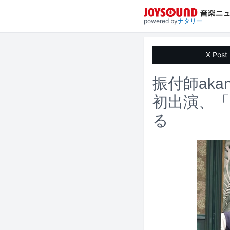
powered by
ナタリー
X Post
振付師ak
初出演、
る