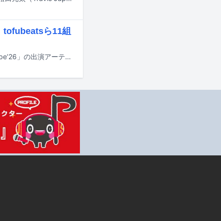
fubeatsら11組
10月24日に兵庫・神戸ベイエリアにて行われるフェス「MASHUP FESTIVAL kobe’26」の出演アーティスト第1弾が発表された。