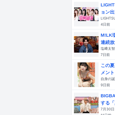
LIG
ョン出
LIGH
4日
前
M!L
連続放
7日
前
この夏
メント
9日
前
BIG
する「