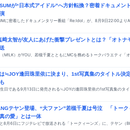
HTSUMが“日本式アイドル”へ方針転換？密着ドキュメントに
演
TSUMに密着したドキュメンタリー番組「Re:Idol」が、8月9日22:00よ
K塩﨑太智が友人にあげた衝撃プレゼントとは？「オトナ
送
は≒JOY逢田珠里依に決まり、1st写真集のタイトル決
も
BANGテヤン登場、“大ファン”若槻千夏は号泣 「トー
真の愛」とは一体