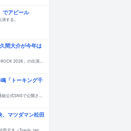
」でアピール
出演する。
佐久間大介が今年は
8月22日に東京・国立代々木競技場第一体育館で行われる音楽フェス「LOVE IT! ROCK 2026」の出演者が発表された。
共鳴「トーキング千
本日7月25日14:00よりTBS系で放送される「トーキング千鳥！」の予告映像が番組公式SNSで公開された。
決、マツダマン松田
8月8日18:30より放送される菊池風磨（timelesz）、向井康二（Snow Man）、松田元太（Travis Japan）出演のフジテレビ系「芸能人が本気で考えた！ドッキリGP ドッキリも地球を救う 4時間テレビSP」の詳細が発表された。