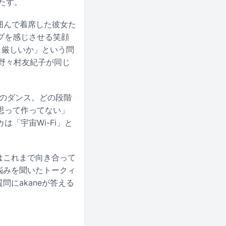
たす。
eを囲んで着席した彼女た
プを感じさせる笑顔
は）厳しいか」という問
野々村友紀子が同じ
eのダンス。どの段階
思って作ってない」
「宇宙Wi-Fi」と
はこれまで向き合って
悩みを聞いたトークィ
問にakaneが答える