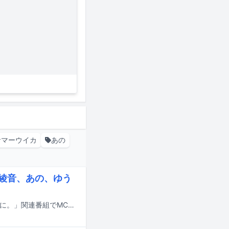
サマーウイカ
あの
倉綾音、あの、ゆう
尾崎世界観（Vo, G / クリープハイプ）が、NHKのプロジェクト「#8月31日の夜に。」関連番組でMCを務める。