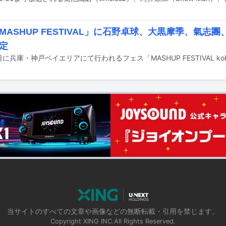
ASHUP FESTIVAL」に石野卓球、大黒摩季、氣志團、to
定
当サイトのすべての文章や画像などの無断転載・引用を禁じます。
Copyright XING INC.All Rights Reserved.