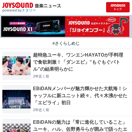
powered by
ナタリー
#さくらしめじ
超特急ユーキ、ワンエンHAYATOが手料理
で食欲刺激！「ダンエビ」“もぐもぐバト
ル”の結果明らかに
2年近く
前
EBiDANメンバーが魅力輝かせた大航海！シ
ャッフルに新ユニット続々、代々木沸かせた
「エビライ」初日
2年近く
前
EBiDANの魅力は「常に進化していること」
ユーキ、ハル、佐野勇斗らが囲みで語ったエ