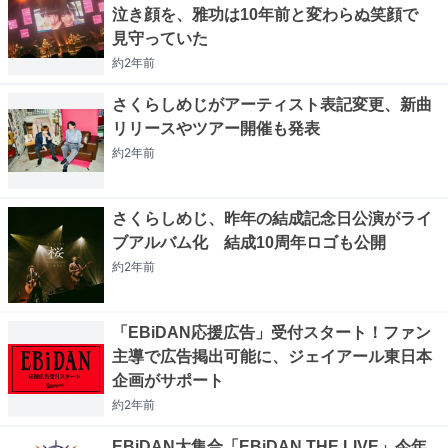
泣き顔を、雅功は10年前と変わらぬ笑顔で
見守っていた
約2年
前
さくらしめじがアーティスト表記変更、新曲
リリースやツアー開催も発表
約2年
前
さくらしめじ、昨年の結成記念日公演がライ
ブアルバム化 結成10周年ロゴも公開
約2年
前
「EBiDAN応援広告」受付スタート！ファン
主導で広告掲出可能に、ジェイアール東日本
企画がサポート
約2年
前
EBiDAN大集合「EBiDAN THE LIVE」今年