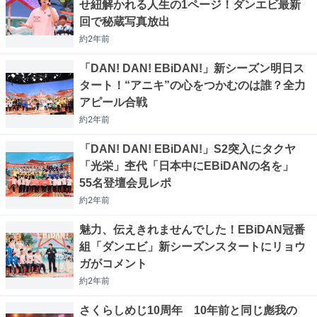
せ紐解かれる人生の1ページ！ダンエビ最新
回で秘蔵写真放出
約2年
前
「DAN! DAN! EBiDAN!」新シーズン明日ス
タート！“アニキ”の心をつかむのは誰？全力
アピール合戦
約2年
前
「DAN! DAN! EBiDAN!」S2突入にタクヤ
「光栄」杢代「日本中にEBiDANの名を」
55名登壇会見レポ
約2年
前
魅力、伝えきれませんでした！EBiDAN冠番
組「ダンエビ」新シーズンスタートにリョウ
ガがコメント
約2年
前
さくらしめじ10周年 10年前と同じ彪我の