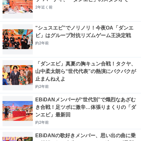
2年近く
前
“シュスエビ”でノリノリ！今夜OA「ダンエ
ビ」はグループ対抗リズムゲーム王決定戦
約2年
前
「ダンエビ」真夏の胸キュン合戦！タクヤ、
山中柔太朗ら“世代代表”の熱演にバクバクが
止まんねえよ
約2年
前
EBiDANメンバーが“世代別”で熾烈なあざむ
き合戦！足ツボに激辛…体張りまくりの「ダ
ンエビ」最新回
約2年
前
EBiDANの歌好きメンバー、思い出の曲に乗