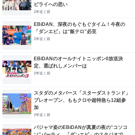
ビライへの思い
2年近く
前
EBiDAN、深夜のもぐもぐタイム！今夜の
「ダンエビ」は“飯テロ”必至
2年近く
前
EBiDANのオールナイトニッポン0放送決
定、選ばれしメンバーは
2年近く
前
スタダのメタバース「スターダストランド」
プレオープン、ももクロや超特急ら12組参
加
2年近く
前
パジャマ姿のEBiDANが真夏の夜の“コソコ
ソ”パーティ、「ダンエビ」のスタジオで