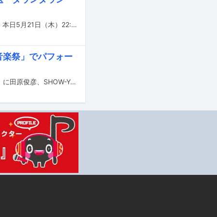
小田井涼平（純烈）、SWAY（DOBERMAN INFINITY）、王林（りんご娘）らが、本日5月21日（木）22:00より読売テレビ・日本テレビ系で放送される「ダウンタウンDX」に出演する。
宝音楽祭」でパフォー
4月4日（土）19:00よりフジテレビほかで放送される音楽特番「名曲お宝音楽祭」に田原俊彦、SHOW-YA、永井真理子、横浜銀蝿40thらが出演する。