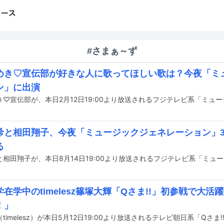
#さまぁ～ず
めき♡宣伝部が好きな人に歌ってほしい歌は？今夜「ミ
ン」に出演
希と相田翔子、今夜「ミュージックジェネレーション」3
る
在学中のtimelesz篠塚大輝「Qさま!!」初参戦で大
！」