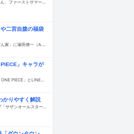
明日1月15日（金）にフジテレビ系で放送される「ダウンタウンなう」に安斉かれん、ファーストサマーウイカ、古田新太、又吉直樹（ピース）がゲスト出演する。
りや二宮自腹の福袋
1月3日（日）16:15よりフジテレビ系で放送される二宮和也（嵐）の冠番組「二宮ん家」に塚田僚一（A.B.C-Z）、DJ 松永（Creepy Nuts）がゲスト出演する。
 PIECE」キャラが
TERU（GLAY）、DREAMS COME TRUE、PUFFY、GReeeeNが、テレビアニメ「ONE PIECE」とLINEのコラボレーション企画「LINE Creators Collaboration x ONE PIECE」に参加する。
わかりやすく解説
サザンオールスターズが6月25日に神奈川・横浜アリーナで初の無観客配信ライブ「サザンオールスターズ 特別ライブ 2020『Keep Smilin' ～皆さん、ありがとうございます!!～』」を開催。この配信の視聴方法を解説した動画がYouTubeで公開された。
送「ダウンタウン