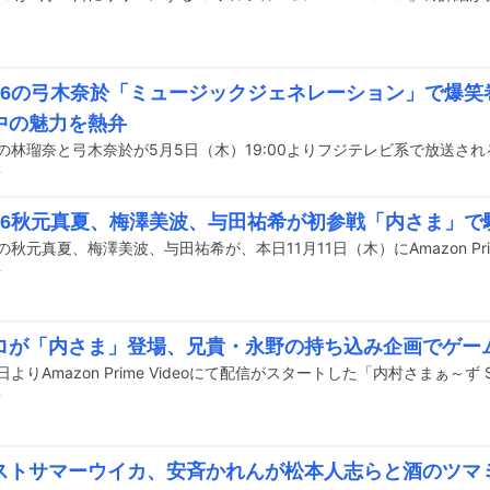
46の弓木奈於「ミュージックジェネレーション」で爆笑
中の魅力を熱弁
前
46秋元真夏、梅澤美波、与田祐希が初参戦「内さま」で
前
ロが「内さま」登場、兄貴・永野の持ち込み企画でゲー
前
ストサマーウイカ、安斉かれんが松本人志らと酒のツマ