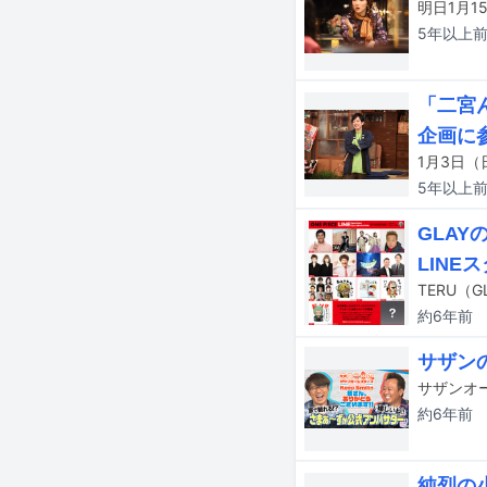
5年以上
「二宮
企画に
5年以上
GLAY
LINE
約6年
前
サザン
約6年
前
純烈の