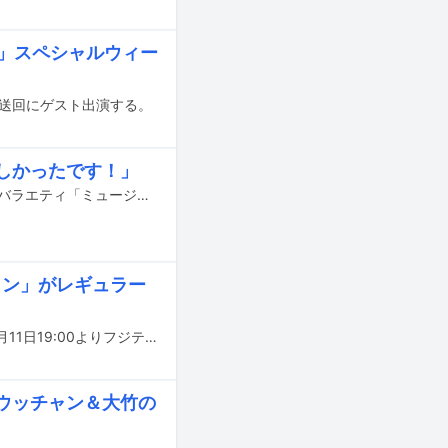
ー」スペシャルウィー
日放送回にゲスト出演する。
しかったです！」
篠原涼子とさまぁ～ずが、本日4月11日19:00より放送されるフジテレビ系の音楽バラエティ「ミュージックジェネレーション」で26年ぶりに共演する。
ョン」がレギュラー
さまぁ～ずがMCを務める音楽バラエティ「ミュージックジェネレーション」が4月11日19:00よりフジテレビ系でレギュラー放送される。
ウッチャン＆大竹の