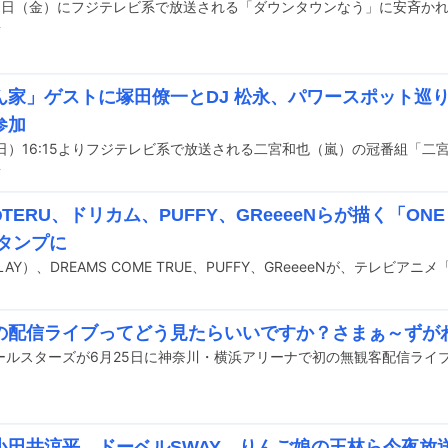
前
ん家」ゲストに塚田僚一とDJ 松永、パワースポット巡
参加
前
のTERU、ドリカム、PUFFY、GReeeeNらが描く「ONE
スタンプに
の配信ライブってどう見たらいいですか？さまぁ～ずが
小田井涼平、ドーベルSWAY、りんご娘の王林ら今夜放