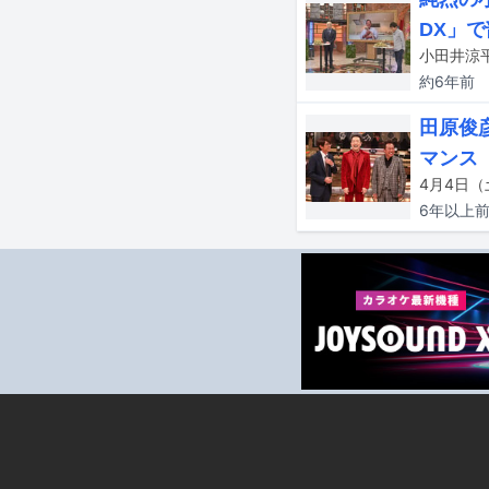
DX」
約6年
前
田原俊
マンス
6年以上