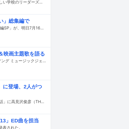
香取慎吾、乃木坂46の岩本蓮加、梅澤美波、賀喜遥香、弓木奈於、与田祐希、新しい学校のリーダーズが1月3日23:00より日本テレビ系で放送される「笑いダネ」に出演する。
い」総集編で
松本人志と中居正広が出演するフジテレビ系「まつもtoなかい」の「未公開×総集編SP」が、明日7月16日にオンエアされる。
＆映画主題歌を語る
明日11月22日19:00よりフジテレビ系で放送される「これが定番！世代別ベストソング ミュージックジェネレーション」に乃木坂46の林瑠奈と弓木奈於が出演する。
」に登場、2人がつ
明日10月28日（金）にフジテレビ系で放送される「人志松本の酒のツマミになる話」に高見沢俊彦（THE ALFEE）、Hiro（MY FIRST STORY）が出演する。
ブ13」ED曲を担当
詳細が発表された。