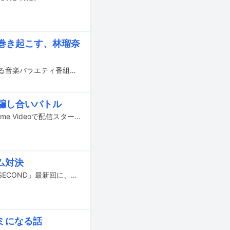
巻き起こす、林瑠奈
乃木坂46の林瑠奈と弓木奈於が5月5日（木）19:00よりフジテレビ系で放送される音楽バラエティ番組「これが定番！世代別ベストソング ミュージックジェネレーション」に出演する。
騙し合いバトル
乃木坂46の秋元真夏、梅澤美波、与田祐希が、本日11月11日（木）にAmazon Prime Videoで配信スタートした「内村さまぁ～ず SECOND」に出演している。
ム対決
本日9月6日よりAmazon Prime Videoにて配信がスタートした「内村さまぁ～ず SECOND」最新回に、ももいろクローバーZの百田夏菜子、玉井詩織、佐々木彩夏が出演している。
ミになる話