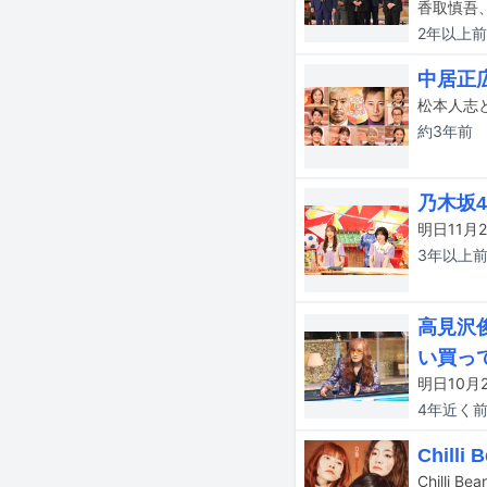
2年以上
前
中居正
約3年
前
乃木坂
3年以上
高見沢
い買っ
4年近く
Chil
Chilli