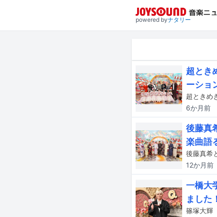
powered by
ナタリー
超とき
ーショ
6か月
前
後藤真
楽曲語
12か月
前
一橋大学
ました