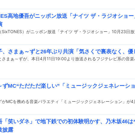
TONES高地優吾がニッポン放送「ナイツ ザ・ラジオショ
演
SixTONES）がニッポン放送「ナイツ ザ・ラジオショー」10月23
子、さまぁ～ずと26年ぶり共演「気さくで裏表なく、優
～ずMC“ただただ楽しい”「ミュージックジェネレーシ
吾「笑いダネ」で地下鉄での初体験明かす、乃木坂46は
技披露