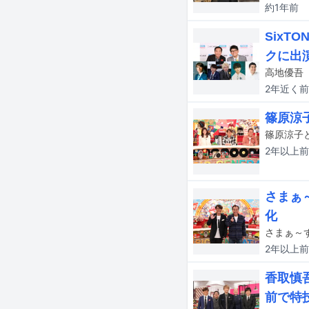
約1年
前
Six
クに出
高地優吾（
2年近く
前
篠原涼
2年以上
前
さまぁ
化
2年以上
前
香取慎
前で特