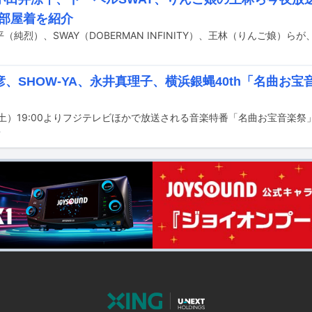
で部屋着を紹介
彦、SHOW-YA、永井真理子、横浜銀蝿40th「名曲お
前