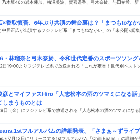
広×香取慎吾、6年ぶり共演の舞台裏は？「まつもtoなか
46・林瑠奈と弓木奈於、令和世代定番のスポーツソング
前
俊彦とマイファスHiro「人志松本の酒のツマミになる話
てしまうものとは
前
li Beans.1stフルアルバムの詳細発表、「さまぁ～ずライ
 Beans.が7月13日にリリースする1stフルアルバム「Chilli Beans.」の