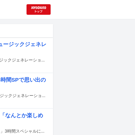
ュージックジェネレ
超ときめき♡宣伝部が、本日2月12日19:00より放送されるフジテレビ系「ミュージックジェネレーション」にゲスト出演する。
時間SPで思い出の
後藤真希と相田翔子が、本日8月14日19:00より放送されるフジテレビ系「ミュージックジェネレーション」3時間スペシャルにゲスト出演する。
活躍「なんとか楽しめ
篠塚大輝（timelesz）が本日5月12日19:00より放送されるテレビ朝日系「Qさま!!」3時間スペシャルに出演する。