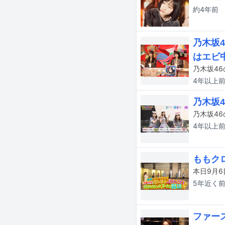
約4年
前
乃木坂
はエビ
4年以上
乃木坂
4年以上
ももク
5年近く
ファー