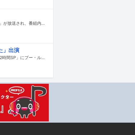
10月7日21:00からフジテレビ系で「爆笑そっくりものまね紅白歌合戦スペシャル」が放送され、番組内で「倖田來未だらけのものまね王座決定戦」が開催される。
た」出演
9月25日（水）21:00から日本テレビ系でオンエアされる「今夜くらべてみました2時間SP」にプー・ルイ（BILLIE IDLE）が出演する。