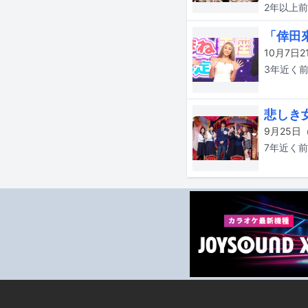
2年以上
前
「倖田
3年近く
悲しき
7年近く
前