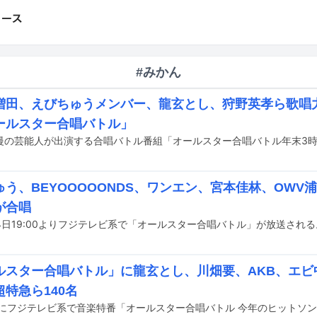
#みかん
S増田、えびちゅうメンバー、龍玄とし、狩野英孝ら歌唱
ールスター合唱バトル」
う、BEYOOOOONDS、ワンエン、宮本佳林、OWV浦
が合唱
4日19:00よりフジテレビ系で「オールスター合唱バトル」が放送される
ルスター合唱バトル」に龍玄とし、川畑要、AKB、エビ
特急ら140名