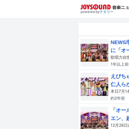
powered by
ナタリー
NEW
に「オ
1年以上
前
えびちゅ
仁人ら
本日7月1
約2年
前
「オー
エン、超