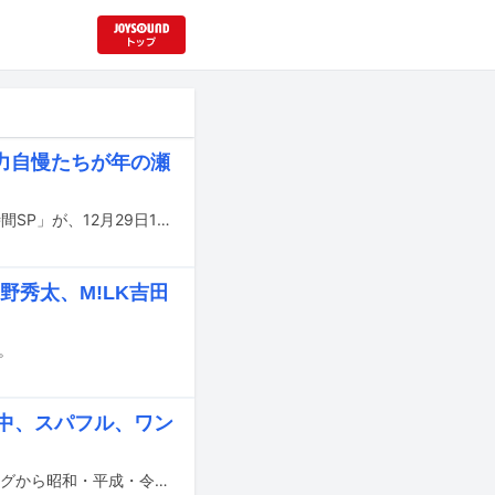
力自慢たちが年の瀬
歌唱力自慢の芸能人が出演する合唱バトル番組「オールスター合唱バトル年末3時間SP」が、12月29日19:00から3時間にわたり放送される。
野秀太、M!LK吉田
。
中、スパフル、ワン
12月28日にフジテレビ系で音楽特番「オールスター合唱バトル 今年のヒットソングから昭和・平成・令和を彩った名曲まで140人が熱唱！年末SP」が放送される。