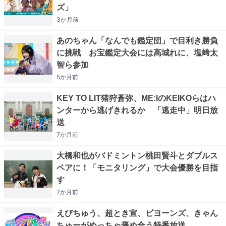
ズ」
3か月
前
あのちゃん「なんでも鑑定団」で目利き勝負
に挑戦 お宝鑑定大会には高城れに、塩﨑太
智ら参加
5か月
前
KEY TO LIT猪狩蒼弥、ME:IのKEIKOらはハ
ンターから逃げきれるか 「逃走中」明日放
送
7か月
前
大橋和也がバドミントン桃田賢斗とダブルス
ペアに！「モニタリング」で大会優勝を目指
す
7か月
前
えびちゅう、超とき宣、ビヨーンズ、きゃん
ちゅーがめっちゃ褒め合う特番放送