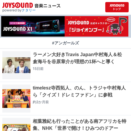
powered by
ナタリー
#アンガールズ
ラーメン大好きTravis Japan中村海人＆松
倉海斗を谷原章介が理想の1杯へと導く
15日
前
timelesz寺西拓人、のん、トラジャ中村海人
ら「クイズ！ドレミファドン」に参戦
約2か月
前
相葉雅紀も行ったことがある南アフリカを特
集、NHK「世界で開け！ひみつのドアー