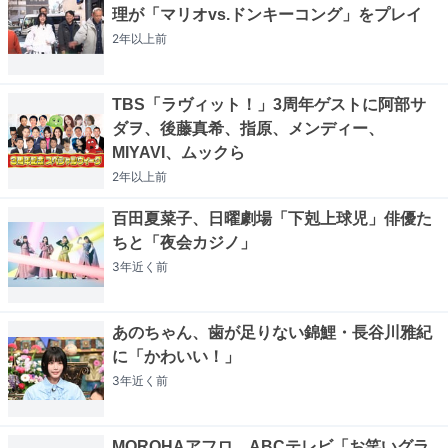
理が「マリオvs.ドンキーコング」をプレイ
2年以上
前
TBS「ラヴィット！」3周年ゲストに阿部サ
ダヲ、後藤真希、指原、メンディー、
MIYAVI、ムックら
2年以上
前
百田夏菜子、日曜劇場「下剋上球児」俳優た
ちと「夜会カジノ」
3年近く
前
あのちゃん、歯が足りない錦鯉・長谷川雅紀
に「かわいい！」
3年近く
前
MOROHAアフロ、ABCテレビ「お笑いグラ