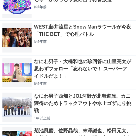
約1年
前
WEST.藤井流星とSnow Manラウールが今夜
「THE BET」で心理バトル
約1年
前
なにわ男子・大橋和也の珍回答に山里亮太が
思わずフォロー「忘れないで！ スーパーア
イドルだよ！」
約1年
前
なにわ男子西畑とJO1河野が北海道旅、カニ
獲得のためトラックアウトや水上ゴザ走り挑
戦
1年以上
前
菊池風磨、佐野晶哉、末澤誠也、松田元太、