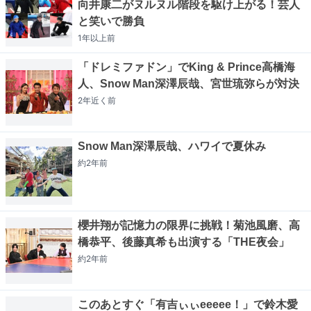
向井康二がヌルヌル階段を駆け上がる！芸人
と笑いで勝負
1年以上
前
「ドレミファドン」でKing & Prince高橋海
人、Snow Man深澤辰哉、宮世琉弥らが対決
2年近く
前
Snow Man深澤辰哉、ハワイで夏休み
約2年
前
櫻井翔が記憶力の限界に挑戦！菊池風磨、高
橋恭平、後藤真希も出演する「THE夜会」
約2年
前
このあとすぐ「有吉ぃぃeeeee！」で鈴木愛