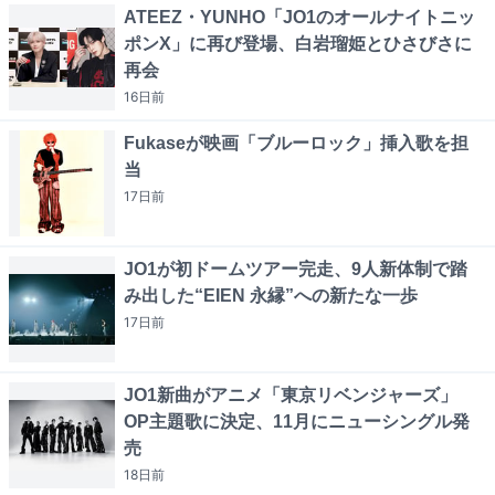
ATEEZ・YUNHO「JO1のオールナイトニッ
ポンX」に再び登場、白岩瑠姫とひさびさに
再会
16日
前
Fukaseが映画「ブルーロック」挿入歌を担
当
17日
前
JO1が初ドームツアー完走、9人新体制で踏
み出した“EIEN 永縁”への新たな一歩
17日
前
JO1新曲がアニメ「東京リベンジャーズ」
OP主題歌に決定、11月にニューシングル発
売
18日
前