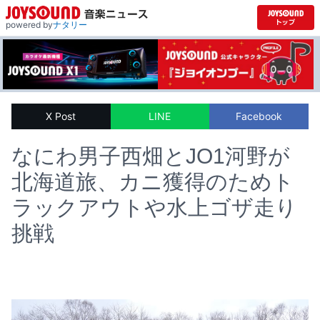
powered by
ナタリー
X Post
LINE
Facebook
なにわ男子西畑とJO1河野が
北海道旅、カニ獲得のためト
ラックアウトや水上ゴザ走り
挑戦