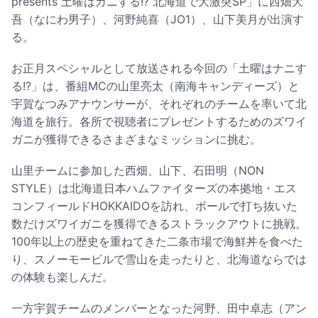
presents 土曜はカニする!? 北海道で大激突SP」に西畑大
吾（なにわ男子）、河野純喜（JO1）、山下美月が出演す
る。
お正月スペシャルとして放送される今回の「土曜はナニす
る!?」は、番組MCの山里亮太（南海キャンディーズ）と
宇賀なつみアナウンサーが、それぞれのチームを率いて北
海道を旅行。各所で視聴者にプレゼントするためのズワイ
ガニが獲得できるさまざまなミッションに挑む。
山里チームに参加した西畑、山下、石田明（NON
STYLE）は北海道日本ハムファイターズの本拠地・エス
コンフィールドHOKKAIDOを訪れ、ボールで打ち抜いた
数だけズワイガニを獲得できるストラックアウトに挑戦。
100年以上の歴史を重ねてきた二条市場で海鮮丼を食べた
り、スノーモービルで雪山を走ったりと、北海道ならでは
の体験も楽しんだ。
一方宇賀チームのメンバーとなった河野、田中卓志（アン