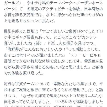
ガールズ）、やす子は馬のテーマパーク・ノーザンホース
パークにて、冬限定のアクティビティを体験。日本有数の
水質を誇る支笏湖では、水上に浮かべられた15mのゴザの
上を走るミッションに挑んだ。
撮影を終えた西畑は「すごく楽しいご褒美ロケでした！ロ
ケ中にギャグ要素もあって、ところどころで“カンテレ
臭”がしましたね（笑）」と楽しんだ様子を見せつつ、
「海鮮丼が“こんなにおいしいんや！”って感動しました。
あそこは1つレベルが違いましたね」「スノーモービルも
普段はできない特別な体験で楽しかったです。雪景色を見
ながら肌で寒さを感じるのもいいなと思いました」と各地
での体験を振り返った。
河野は宇賀チームについて「素敵な方たちの集まりで、平
和すぎて友達と旅行に来ているくらいの感覚でした」と語
りつつ、「なぜか北海道で馬跳びや水上ゴザ走り…みんな
体を張ってがんばりました」「いろいろな体験をしました