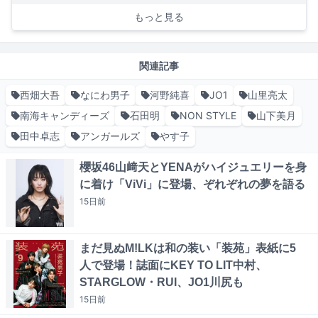
もっと見る
関連記事
西畑大吾
なにわ男子
河野純喜
JO1
山里亮太
南海キャンディーズ
石田明
NON STYLE
山下美月
田中卓志
アンガールズ
やす子
櫻坂46山﨑天とYENAがハイジュエリーを身
に着け「ViVi」に登場、ぞれぞれの夢を語る
15日
前
まだ見ぬM!LKは和の装い「装苑」表紙に5
人で登場！誌面にKEY TO LIT中村、
STARGLOW・RUI、JO1川尻も
15日
前