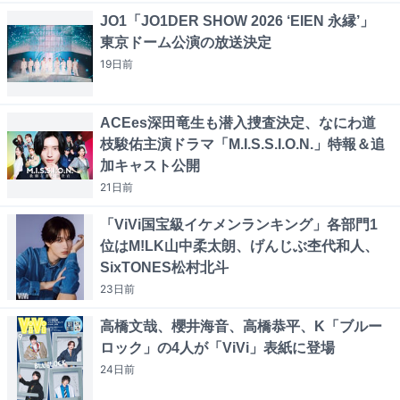
JO1「JO1DER SHOW 2026 ‘EIEN 永縁’」
東京ドーム公演の放送決定
19日
前
ACEes深田竜生も潜入捜査決定、なにわ道
枝駿佑主演ドラマ「M.I.S.S.I.O.N.」特報＆追
加キャスト公開
21日
前
「ViVi国宝級イケメンランキング」各部門1
位はM!LK山中柔太朗、げんじぶ杢代和人、
SixTONES松村北斗
23日
前
高橋文哉、櫻井海音、高橋恭平、K「ブルー
ロック」の4人が「ViVi」表紙に登場
24日
前