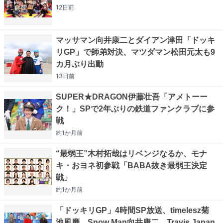
12日
前
マッサマン向井康二とダイアン津田「ドッキ
リGP」で師弟対決、マツダマン松田元太も9
カ月ぶり出動
13日
前
SUPER★DRAGON伊藤壮吾「アメトーー
ク！」SPで2年ぶりの鉄道ファンクラブに参
戦
約1か月
前
“最弱王”木村拓哉はリベンジなるか、モナ
キ・おヨネ初参戦「BABA抜き最弱王決定
戦」
約1か月
前
「ドッキリGP」4時間SP放送、timelesz菊
池風磨、Snow Man向井康二、Travis Japan