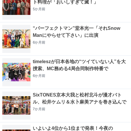
ト料理が「おいしすぎて滅！」
5か月
前
“パーフェクトマン”堂本光一「それSnow
Manにやらせて下さい」に出演
6か月
前
timeleszが日本各地の“ツイていない人”を大
捜索、MC務める4局合同制作特番で
6か月
前
SixTONES京本大我と松村北斗が漫才バト
ル、松井ケムリ＆水卜麻美アナを巻き込んで
7か月
前
いよいよ4位から1位まで発表！今夜の