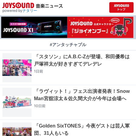
powered by
ナタリー
#アンタッチャブル
「スタソン」にA.B.C-Zが登場、和田優希は
戸塚祥太が好きすぎてデレデレ
1日
前
「ラヴィット！」フェス出演者発表！Snow
Man宮舘涼太＆佐久間大介が今年は会場へ
10日
前
「Golden SixTONES」今夜ゲストは芸人軍
団、31人もいる