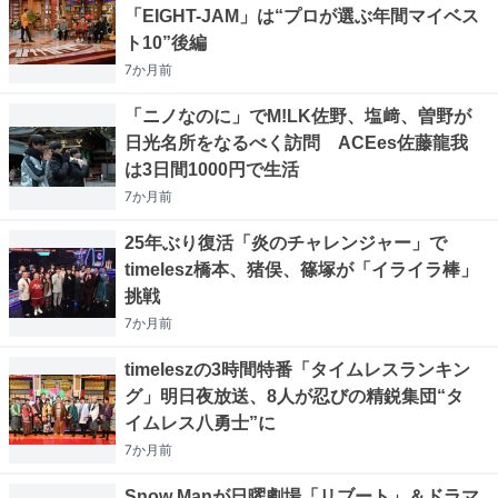
「EIGHT-JAM」は“プロが選ぶ年間マイベス
ト10”後編
7か月
前
「ニノなのに」でM!LK佐野、塩﨑、曽野が
日光名所をなるべく訪問 ACEes佐藤龍我
は3日間1000円で生活
7か月
前
25年ぶり復活「炎のチャレンジャー」で
timelesz橋本、猪俣、篠塚が「イライラ棒」
挑戦
7か月
前
timeleszの3時間特番「タイムレスランキン
グ」明日夜放送、8人が忍びの精鋭集団“タ
イムレス八勇士”に
7か月
前
Snow Manが日曜劇場「リブート」＆ドラマ