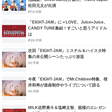
松田元太が出演
約1か月
前
「EIGHT-JAM」に＝LOVE、Juice=Juice、
CANDY TUNE集結！すごいと思うアイドル
は
約2か月
前
次回「EIGHT-JAM」ミスチル＆ハイスタ特
集の未公開シーンたっぷり放送
3か月
前
今夜「EIGHT-JAM」でMr.Children特集、桜
井和寿が楽曲制作やライブについて語る
4か月
前
M!LK佐野勇斗＆塩﨑太智、舘様のエレガン