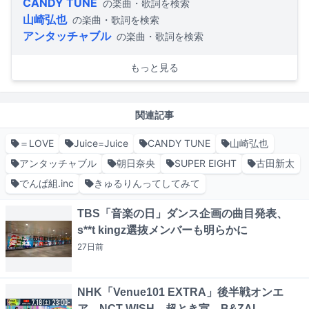
CANDY TUNE
の楽曲・歌詞を検索
山崎弘也
の楽曲・歌詞を検索
アンタッチャブル
の楽曲・歌詞を検索
もっと見る
関連記事
＝LOVE
Juice=Juice
CANDY TUNE
山崎弘也
アンタッチャブル
朝日奈央
SUPER EIGHT
古田新太
でんぱ組.inc
きゅるりんってしてみて
TBS「音楽の日」ダンス企画の曲目発表、
s**t kingz選抜メンバーも明らかに
27日
前
NHK「Venue101 EXTRA」後半戦オンエ
ア NCT WISH、超とき宣、B&ZAI、