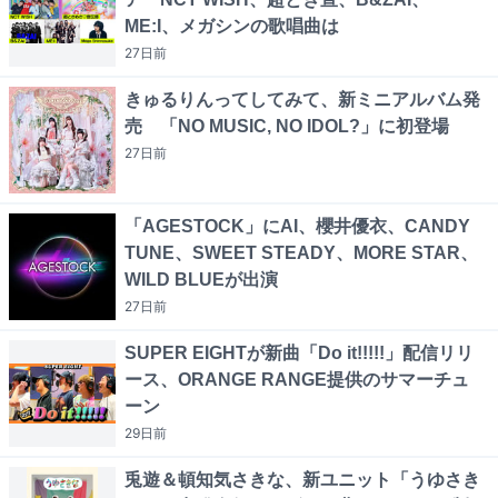
ME:I、メガシンの歌唱曲は
27日
前
きゅるりんってしてみて、新ミニアルバム発
売 「NO MUSIC, NO IDOL?」に初登場
27日
前
「AGESTOCK」にAI、櫻井優衣、CANDY
TUNE、SWEET STEADY、MORE STAR、
WILD BLUEが出演
27日
前
SUPER EIGHTが新曲「Do it!!!!!」配信リリ
ース、ORANGE RANGE提供のサマーチュ
ーン
29日
前
兎遊＆頓知気さきな、新ユニット「うゆさき