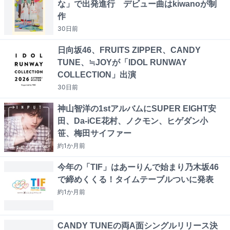
な」で出発進行 デビュー曲はkiwanoが制
作
30日
前
日向坂46、FRUITS ZIPPER、CANDY
TUNE、≒JOYが「IDOL RUNWAY
COLLECTION」出演
30日
前
神山智洋の1stアルバムにSUPER EIGHT安
田、Da-iCE花村、ノクモン、ヒゲダン小
笹、梅田サイファー
約1か月
前
今年の「TIF」はあーりんで始まり乃木坂46
で締めくくる！タイムテーブルついに発表
約1か月
前
CANDY TUNEの両A面シングルリリース決