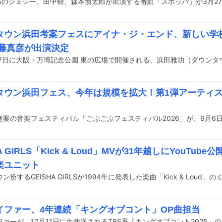
タウン浜田考案フェスにアイナ・ジ・エンド、新しい学
近藤真彦が出演決定
タウン浜田フェス、今年は規模を拡大！第1弾アーティ
HA GIRLS「Kick & Loud」MVが31年越しにYouTu
楽ユニット
イファー、4年連続「キングオブコント」OP曲担当