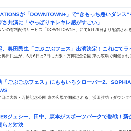
RATIONSが「DOWNTOWN+」で“きもっち悪いダン
びさ共演に「やっぱりキレキレ感がすごい」
起、奥田民生「ごぶごぶフェス」出演決定！これにてラ
功「ごぶごぶフェス」にももいろクローバーZ、SOPHI
WS
TONESジェシー、田中、森本がスポーツパークで熱戦！
貴らと対決