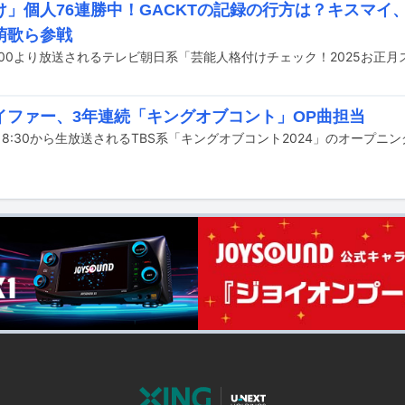
」個人76連勝中！GACKTの記録の行方は？キスマイ、N
萌歌ら参戦
イファー、3年連続「キングオブコント」OP曲担当