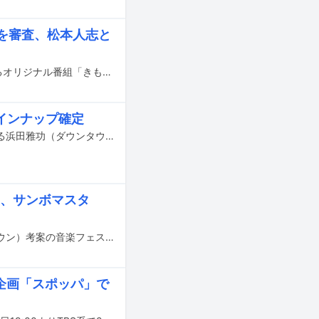
ス”を審査、松本人志と
ダウンタウンの有料配信サービス「DOWNTOWN+」にて5月29日より配信されるオリジナル番組「きもっち悪いダンス選手権」にGENERATIONSの片寄涼太、小森隼、中務裕太が出演する。先日東京都内で行われた収録のあと、3人がメディアの取材に応えた。
インナップ確定
東方神起と奥田民生が、6月6日と7日に大阪・万博記念公園 東の広場で開催される浜田雅功（ダウンタウン）主催の音楽フェスティバル「ごぶごぶフェスティバル2026」に出演する。
A、サンボマスタ
6月6日と7日に大阪・万博記念公園 東の広場で開催される、浜田雅功（ダウンタウン）考案の音楽フェスティバル「ごぶごぶフェスティバル2026」の出演アーティスト第3弾が発表された。
新企画「スポッパ」で