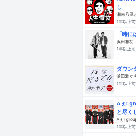
し
湘南乃風
1年以上
前
「時には
1年以上
前
ダウン
1年以上
前
Aぇ! 
と尽くし
1年以上
前