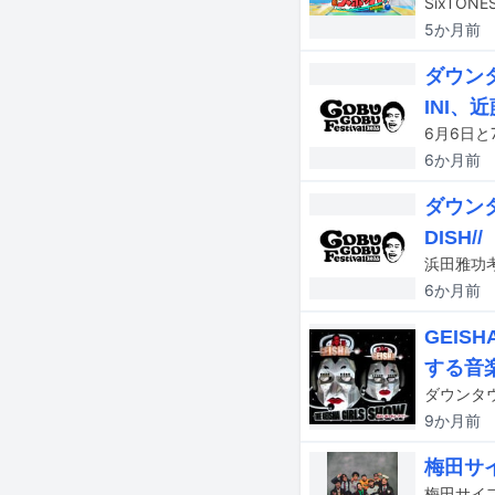
5か月
前
ダウン
INI、
6か月
前
ダウン
DISH//
6か月
前
GEIS
する音
9か月
前
梅田サ