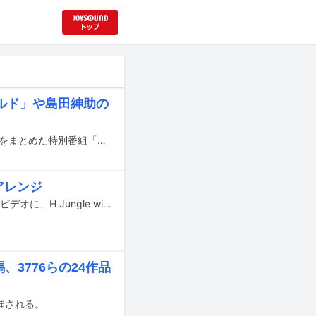
ルド」や島田紳助の
浜田雅功が発案した音楽フェスティバル「ごぶごぶフェスティバル2026」の模様をまとめた特別番組「ごぶごぶフェス2026 2時間SP」が、8月5日にMBSで放送される。
をアレンジ
本日7月7日にYouTubeで公開された「キングオブコント2026」のプロモーションビデオに、H Jungle with tの楽曲「WOW WAR TONIGHT ～時には起こせよムーヴメント～」をChaki Zuluがアレンジした音源が使用されている。
馬、3776らの24作品
催される。