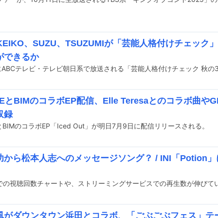
のKEIKO、SUZU、TSUZUMIが「芸能人格付けチェッ
ができるか
EEとBIMのコラボEP配信、Elle Teresaとのコラボ曲やGE
収録
EとBIMのコラボEP「Iced Out」が明日7月9日に配信リリースされる。
から松本人志へのメッセージソング？ / INI「Potio
風がダウンタウン浜田とコラボ、「ごぶごぶフェス」テ