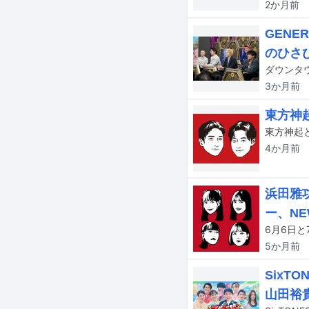
2か月
前
GENE
のひさ
3か月
前
東方神
4か月
前
浜田雅
ー、NE
5か月
前
Six
山田裕