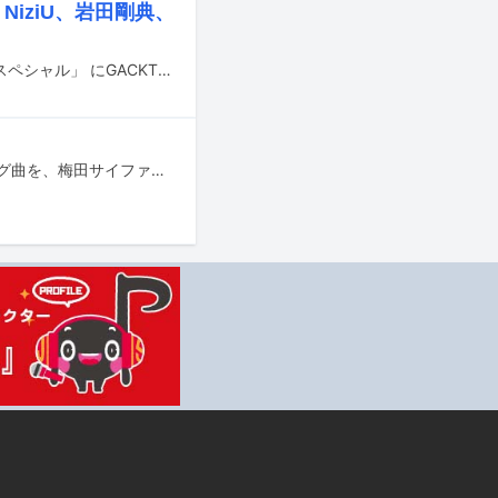
iziU、岩田剛典、
1月1日17:00より放送されるテレビ朝日系「芸能人格付けチェック！2025お正月スペシャル」 にGACKT、岩田剛典（三代目 J SOUL BROTHERS、EXILE）、Kis-My-Ft2、NiziU、上白石萌歌が出演する。
10月12日18:30から生放送されるTBS系「キングオブコント2024」のオープニング曲を、梅田サイファーが担当することが決定した。