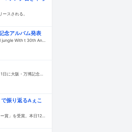
リースされる。
tが記念アルバム発表
浜田雅功（ダウンタウン）と小室哲哉のユニット・H Jungle with tのアルバム「H jungle With t 30th Anniversary Collection」が3月19日にリリースされる。
浜田雅功考案の音楽フェスティバル「ごぶごぶフェスティバル2025」が5月10、11日に大阪・万博記念公園 もみじ川芝生広場で開催される。
賞」で振り返るAぇこ
Aぇ! groupが「2024 第37回 小学館DIMEトレンド大賞」にて「ベストキャラクター賞」を受賞。本日12月11日に東京・青山グランドホールにて行われた発表・贈賞式に登壇した。