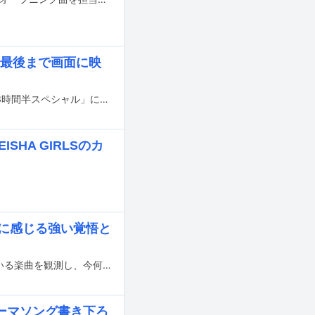
ク」最後まで画面に映
9月27日にABCテレビ・テレビ朝日系で放送される「芸能人格付けチェック 秋の3時間半スペシャル」にME:IのKEIKO、SUZU、TSUZUMIが出演する。
ISHA GIRLSのカ
n」に感じる強い覚悟と
YouTubeでの視聴回数チャートや、ストリーミングサービスでの再生数が伸びている楽曲を観測し、今何が注目されているのかを解説する週イチ連載「再生数急上昇ソング定点観測」。今週はYouTubeで5月9日から5月15日にかけて集計されたミュージックビデオランキングの中から要注目トピックをピックアップします。
ーマソング書き下ろ