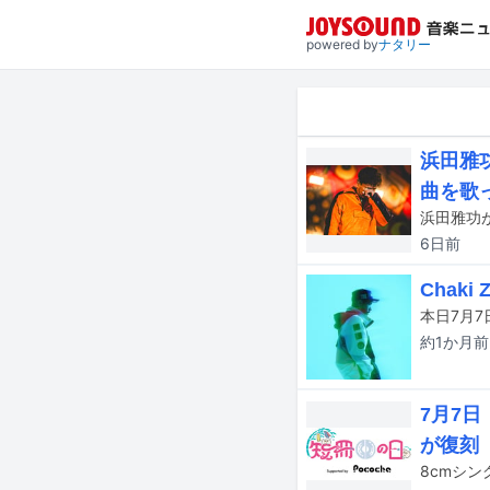
powered by
ナタリー
浜田雅
曲を歌
6日
前
Chak
約1か月
前
7月7日
が復刻
8cmシ