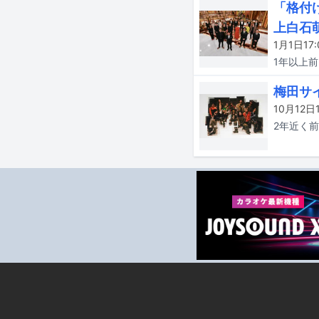
「格付け
上白石
1年以上
前
梅田サ
2年近く
前