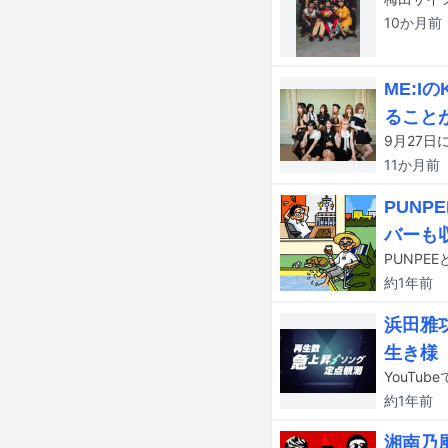
10か月
前
ME:I
ること
11か月
前
PUNP
バーも
PUNPE
約1年
前
浜田雅功
生き様
約1年
前
湘南乃