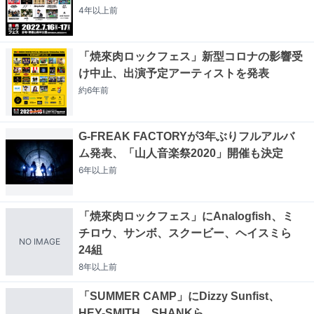
4年以上
前
「焼來肉ロックフェス」新型コロナの影響受
け中止、出演予定アーティストを発表
約6年
前
G-FREAK FACTORYが3年ぶりフルアルバ
ム発表、「山人音楽祭2020」開催も決定
6年以上
前
「焼來肉ロックフェス」にAnalogfish、ミ
チロウ、サンボ、スクービー、ヘイスミら
NO IMAGE
24組
8年以上
前
「SUMMER CAMP」にDizzy Sunfist、
HEY-SMITH、SHANKら