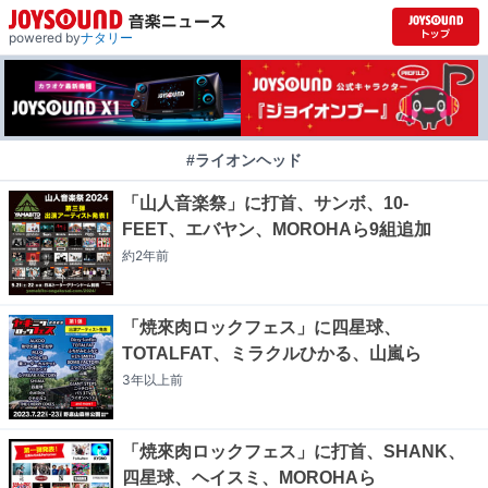
powered by
ナタリー
#ライオンヘッド
「山人音楽祭」に打首、サンボ、10-
FEET、エバヤン、MOROHAら9組追加
約2年
前
「焼來肉ロックフェス」に四星球、
TOTALFAT、ミラクルひかる、山嵐ら
3年以上
前
「焼來肉ロックフェス」に打首、SHANK、
四星球、ヘイスミ、MOROHAら