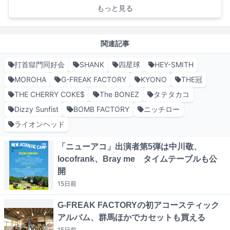
もっと見る
関連記事
打首獄門同好会
SHANK
四星球
HEY-SMITH
MOROHA
G-FREAK FACTORY
KYONO
THE冠
THE CHERRY COKE$
The BONEZ
タテタカコ
Dizzy Sunfist
BOMB FACTORY
ニッチロー
ライオンヘッド
「ニューアコ」出演者第5弾は中川敬、
locofrank、Bray me タイムテーブルも公
開
15日
前
G-FREAK FACTORYの初アコースティック
アルバム、群馬ほかでカセットも買える
15日
前