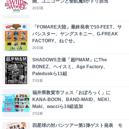
開、ユニコーンと聖飢魔IIがトリ担当
20日
前
「FOMARE大陸」最終発表で10-FEET、サ
バシスター、ヤングスキニー、G-FREAK
FACTORY、ねぐせ。
20日
前
SHADOWS主催「超PMAM」にThe
BONEZ、ヘイスミ、Age Factory、
Paleduskら11組
21日
前
福井県敦賀市フェス「おぼろっく」に
KANA-BOON、BAND-MAID、NEK!、
Maki、wacciら14組追加
21日
前
四星球の対バンツアー第1弾ゲスト発表 モ