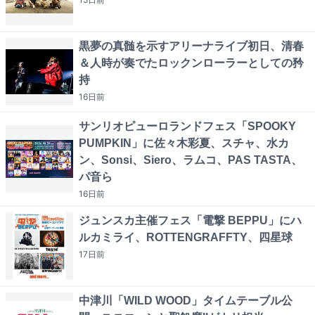
黒夢の真髄を示すアリーナライブ初日、清春
＆人時が奏でたロックンローラーとしての矜
持
16日
前
サンリオピューロランドフェス「SPOOKY
PUMPKIN」に佐々木彩夏、スチャ、水カ
ン、Sonsi、Siero、ラムコ、PAS TASTA、
パ音ら
16日
前
ジュンスカ主催フェス「電撃 BEPPU」にハ
ルカミライ、ROTTENGRAFFTY、四星球
17日
前
中津川「WILD WOOD」タイムテーブル公