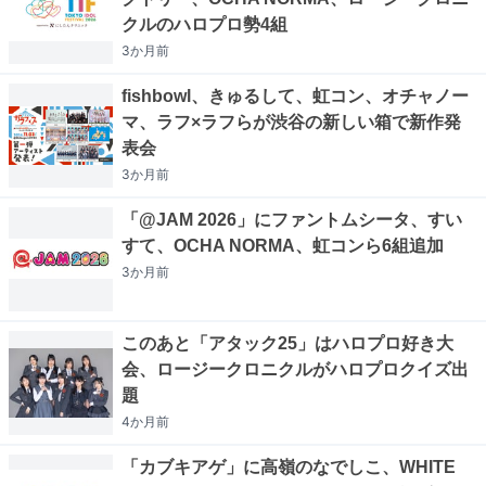
クルのハロプロ勢4組
3か月
前
fishbowl、きゅるして、虹コン、オチャノー
マ、ラフ×ラフらが渋谷の新しい箱で新作発
表会
3か月
前
「@JAM 2026」にファントムシータ、すい
すて、OCHA NORMA、虹コンら6組追加
3か月
前
このあと「アタック25」はハロプロ好き大
会、ロージークロニクルがハロプロクイズ出
題
4か月
前
「カブキアゲ」に高嶺のなでしこ、WHITE