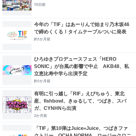
10日
前
今年の「TIF」はあーりんで始まり乃木坂46
で締めくくる！タイムテーブルついに発表
約1か月
前
ひろゆきプロデュースフェス「HERO
SONIC」が台風の影響で中止 AKB48、私
立恵比寿中学ら出演予定
約1か月
前
有明に引っ越し「RIF」えびちゅう、東北
産、fishbowl、きゅるして、つばき、スパ
ガ、CYNHNら出演
2か月
前
「TIF」第10弾はJuice=Juice、つばきファ
クトリー、OCHA NORMA、ロージークロニ