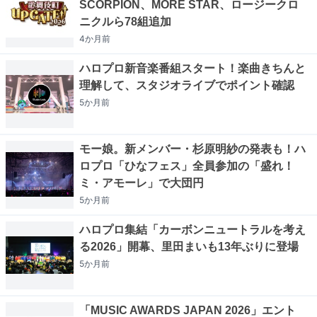
SCORPION、MORE STAR、ロージークロ
ニクルら78組追加
4か月
前
ハロプロ新音楽番組スタート！楽曲きちんと
理解して、スタジオライブでポイント確認
5か月
前
モー娘。新メンバー・杉原明紗の発表も！ハ
ロプロ「ひなフェス」全員参加の「盛れ！
ミ・アモーレ」で大団円
5か月
前
ハロプロ集結「カーボンニュートラルを考え
る2026」開幕、里田まいも13年ぶりに登場
5か月
前
「MUSIC AWARDS JAPAN 2026」エント