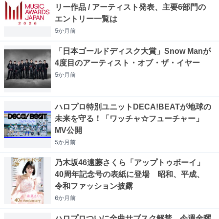
リー作品 / アーティスト発表、主要6部門の
エントリー一覧は
5か月
前
「日本ゴールドディスク大賞」Snow Manが
4度目のアーティスト・オブ・ザ・イヤー
5か月
前
ハロプロ特別ユニットDECA!BEATが地球の
未来を守る！「ワッチャ☆フューチャー」
MV公開
5か月
前
乃木坂46遠藤さくら「アップトゥボーイ」
40周年記念号の表紙に登場 昭和、平成、
令和ファッション披露
6か月
前
ハロプロついに全曲サブスク解禁、今週金曜