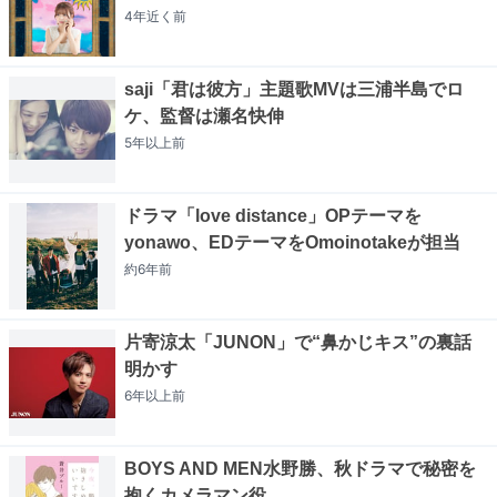
4年近く
前
saji「君は彼方」主題歌MVは三浦半島でロ
ケ、監督は瀬名快伸
5年以上
前
ドラマ「love distance」OPテーマを
yonawo、EDテーマをOmoinotakeが担当
約6年
前
片寄涼太「JUNON」で“鼻かじキス”の裏話
明かす
6年以上
前
BOYS AND MEN水野勝、秋ドラマで秘密を
抱くカメラマン役