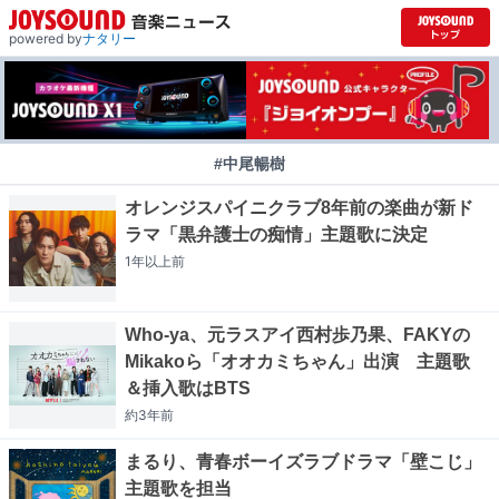
powered by
ナタリー
#中尾暢樹
オレンジスパイニクラブ8年前の楽曲が新ド
ラマ「黒弁護士の痴情」主題歌に決定
1年以上
前
Who-ya、元ラスアイ西村歩乃果、FAKYの
Mikakoら「オオカミちゃん」出演 主題歌
＆挿入歌はBTS
約3年
前
まるり、青春ボーイズラブドラマ「壁こじ」
主題歌を担当