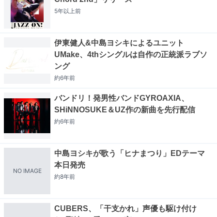
5年以上
前
伊東健人&中島ヨシキによるユニット
UMake、4thシングルは自作の正統派ラブソ
ング
約6年
前
バンドリ！発男性バンドGYROAXIA、
SHiNNOSUKE＆UZ作の新曲を先行配信
約6年
前
中島ヨシキが歌う「ヒナまつり」EDテーマ
本日発売
NO IMAGE
約8年
前
CUBERS、「干支かれ」声優も駆け付け