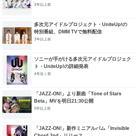
3年以上
前
多次元アイドルプロジェクト・UniteUp!の
特別番組、DMM TVで無料配信
3年以上
前
ソニーが手がける多次元アイドルプロジェク
ト・UniteUp!の詳細発表
4年近く
前
「JAZZ-ON!」より新曲「Tone of Stars
Beta」MVを明日21:30公開
5年以上
前
「JAZZ-ON!」新作ミニアルバム「Invisible
Chord 2nd」リリース