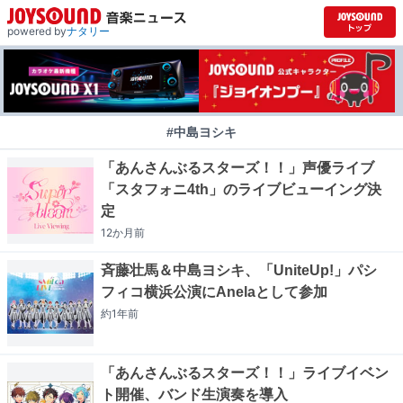
powered by
ナタリー
#中島ヨシキ
「あんさんぶるスターズ！！」声優ライブ
「スタフォニ4th」のライブビューイング決
定
12か月
前
斉藤壮馬＆中島ヨシキ、「UniteUp!」パシ
フィコ横浜公演にAnelaとして参加
約1年
前
「あんさんぶるスターズ！！」ライブイベン
ト開催、バンド生演奏を導入