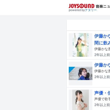
powered by
ナタリー
伊藤か
間に飲
2年以上
前
伊藤かな
伊藤かな恵
2年以上
前
声優・
声優で歌
2年以上
前