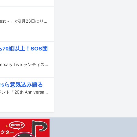
nano.RIPEのベストアルバム「月に棲む星のうた～nano.RIPE 10th Anniversary Best～」が9月23日にリリースされる。
Oら70組以上！SOS団
6月21～23日に幕張メッセ国際展示場9～11ホールでライブイベント「20th Anniversary Live ランティス祭り2019 A・R・I・G・A・T・O ANISONG」が開催された。
ursら意気込み語る
2019年6月21～23日に幕張メッセ国際展示場9～11ホールで開催されるライブイベント「20th Anniversaryランティス祭り2019 A・R・I・G・A・T・O ANISONG｣。本公演の記者発表会が本日11月26日に東京・ウェスティンホテル東京で行われた。