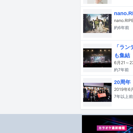
nano
約6年
前
「ランテ
も集結
約7年
前
20周年
7年以上
前