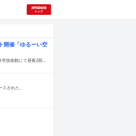
ト開催「ゆるーい空
伊藤かな恵のイベント「伊藤家のBirthday Party♪2024」が、11月23日に東京・科学技術館にて昼夜2部制で行われる。
リースされた。