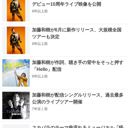
デビュー10周年ライブ映像を公開
6年以上
前
加藤和樹が6月に新作リリース、大規模全国
ツアーも決定
6年以上
前
加藤和樹が作詞、聴き手の背中をそっと押す
「Hello」配信
6年以上
前
加藤和樹が配信シングルリリース、過去最多
公演のライブツアー開催
7年近く
前
スカパラのテーマ曲流れるミュージカル「怪