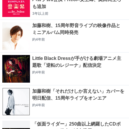
も追加
3年以上
前
加藤和樹、15周年野音ライブの映像作品と
ミニアルバム同時発売
約4年
前
Little Black Dressが手がける劇場アニメ主
題歌「逆転のレジーナ」配信決定
約4年
前
加藤和樹「それだけしか言えない」カバーを
明日配信、15周年ライブをオンエア
約4年
前
「仮面ライダー」250曲以上網羅したCDボ