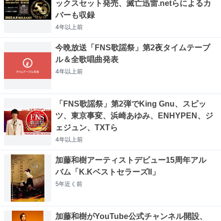
ックスセット発売、滅亡迅雷.netらによるカ
バーも収録
4年以上
前
今晩放送「FNS歌謡祭」第2夜タイムテーブ
ル＆全歌唱曲発表
4年以上
前
「FNS歌謡祭」第2弾でKing Gnu、スピッ
ツ、東京事変、浜崎あゆみ、ENHYPEN、ジ
ェジュン、TXTら
4年以上
前
加藤和樹アーティストデビュー15周年アル
バム「K.KベストセラーズII」
5年近く
前
加藤和樹がYouTube公式チャンネル開設、