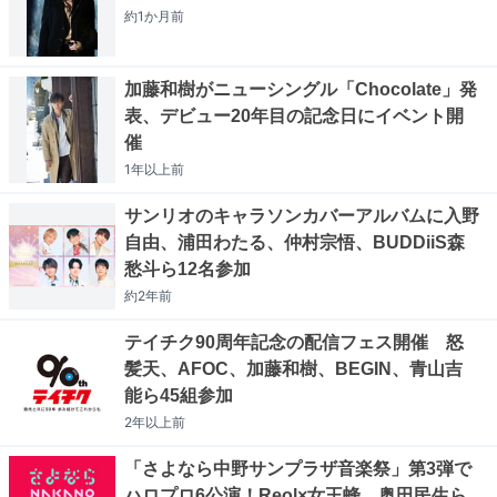
約1か月
前
加藤和樹がニューシングル「Chocolate」発
表、デビュー20年目の記念日にイベント開
催
1年以上
前
サンリオのキャラソンカバーアルバムに入野
自由、浦田わたる、仲村宗悟、BUDDiiS森
愁斗ら12名参加
約2年
前
テイチク90周年記念の配信フェス開催 怒
髪天、AFOC、加藤和樹、BEGIN、青山吉
能ら45組参加
2年以上
前
「さよなら中野サンプラザ音楽祭」第3弾で
ハロプロ6公演！Reol×女王蜂、奥田民生ら