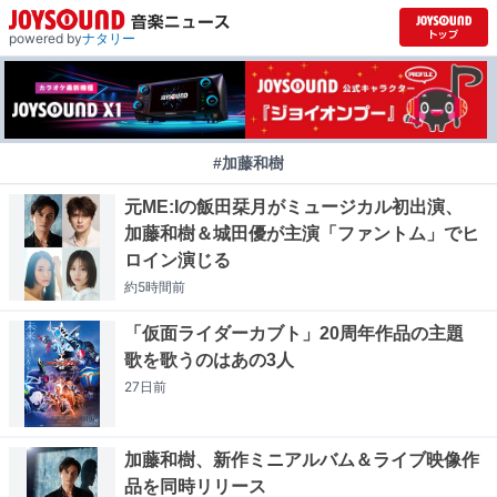
powered by
ナタリー
#加藤和樹
元ME:Iの飯田栞月がミュージカル初出演、
加藤和樹＆城田優が主演「ファントム」でヒ
ロイン演じる
約5時間
前
「仮面ライダーカブト」20周年作品の主題
歌を歌うのはあの3人
27日
前
加藤和樹、新作ミニアルバム＆ライブ映像作
品を同時リリース