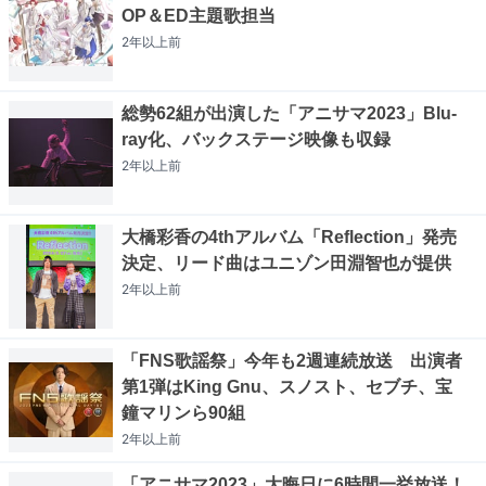
OP＆ED主題歌担当
2年以上
前
総勢62組が出演した「アニサマ2023」Blu-
ray化、バックステージ映像も収録
2年以上
前
大橋彩香の4thアルバム「Reflection」発売
決定、リード曲はユニゾン田淵智也が提供
2年以上
前
「FNS歌謡祭」今年も2週連続放送 出演者
第1弾はKing Gnu、スノスト、セブチ、宝
鐘マリンら90組
2年以上
前
「アニサマ2023」大晦日に6時間一挙放送！