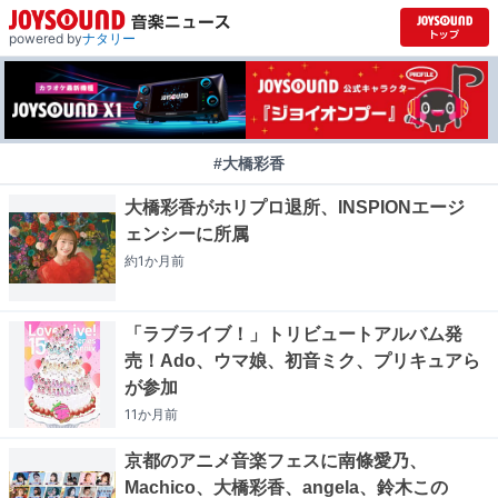
powered by
ナタリー
#大橋彩香
大橋彩香がホリプロ退所、INSPIONエージ
ェンシーに所属
約1か月
前
「ラブライブ！」トリビュートアルバム発
売！Ado、ウマ娘、初音ミク、プリキュアら
が参加
11か月
前
京都のアニメ音楽フェスに南條愛乃、
Machico、大橋彩香、angela、鈴木この