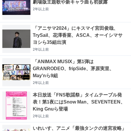
劇場版主題歌や新キャラ曲も初披露
2年以上
前
「アニサマ2024」にキスマイ宮田俊哉、
TrySail、花澤香菜、ASCA、オーイシマサ
ヨシら35組出演
2年以上
前
「ANIMAX MUSIX」第1弾は
GRANRODEO、fripSide、茅原実里、
May'nら9組
2年以上
前
本日放送「FNS歌謡祭」タイムテーブル発
表！第1夜にはSnow Man、SEVENTEEN、
King Gnuら登場
2年以上
前
いれいす、アニメ「最強タンクの迷宮攻略」