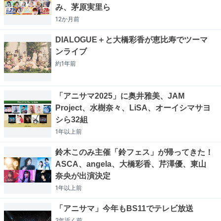
み、茅原実里ら
12か月
前
DIALOGUE＋と大橋彩香が恵比寿でツーマ
ンライブ
約1年
前
「アニサマ2025」に奥井雅美、JAM
Project、水樹奈々、LiSA、オーイシマサヨ
シら32組
1年以上
前
鈴木このみ主催「鈴フェス」が帰ってきた！
ASCA、angela、大橋彩香、芹澤優、東山
奈央が出演決定
1年以上
前
「アニサマ」今年もBS11でテレビ放送
2年近く
前