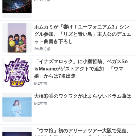
ホムカミが「響け！ユーフォニアム3」シン
グル参加、「リズと青い鳥」主人公のデュエ
ット曲書き下ろし
2年近く
前
「イナズマロック」に小室哲哉、ベガスSo
＆Minamiがゲストアクトで追加 「ウマ
娘」からは7名出走
約2年
前
大橋彩香のワクワクが止まらないドラム曲は
約2年
前
「ウマ娘」初のアリーナツアー大阪で完走、