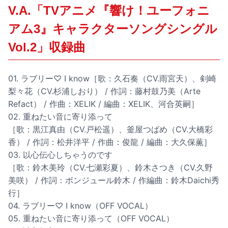
V.A.「TVアニメ『響け！ユーフォニ
アム3』キャラクターソングシングル
Vol.2」収録曲
01. ラブリー♡ I know［歌：久石奏（CV.雨宮天）、剣崎
梨々花（CV.杉浦しおり） / 作詞：藤村鼓乃美（Arte
Refact） / 作曲：XELIK / 編曲：XELIK、河合英嗣］
02. 重ねたい音に寄り添って
［歌：黒江真由（CV.戸松遥）、釜屋つばめ（CV.大橋彩
香） / 作詞：松井洋平 / 作曲：俊龍 / 編曲：大久保薫］
03. 以心伝心しちゃうのです
［歌：鈴木美玲（CV.七瀬彩夏）、鈴木さつき（CV.久野
美咲） / 作詞：ボンジュール鈴木 / 作編曲：鈴木Daichi秀
行］
04. ラブリー♡ I know（OFF VOCAL）
05. 重ねたい音に寄り添って（OFF VOCAL）