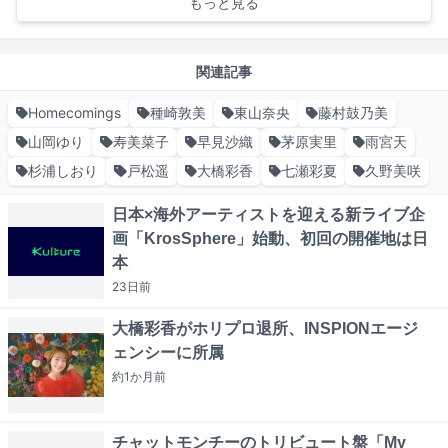
もっと見る
関連記事
Homecomings
種崎敦美
東山奈央
藤村鼓乃美
山岡ゆり
寿美菜子
早見沙織
茅原実里
雨宮天
杉浦しおり
戸松遥
大橋彩香
七瀬彩夏
久野美咲
日本×海外アーティストを迎える新ライブ企
画「KrosSphere」始動、初回の開催地は日
本
23日
前
大橋彩香がホリプロ退所、INSPIONエージ
ェンシーに所属
約1か月
前
チャットモンチーのトリビュート盤「My