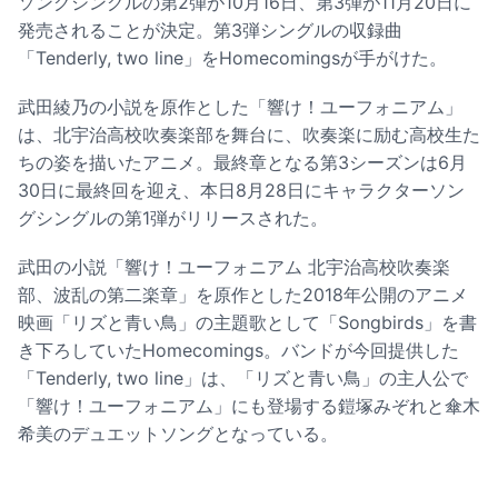
ソングシングルの第2弾が10月16日、第3弾が11月20日に
発売されることが決定。第3弾シングルの収録曲
「Tenderly, two line」をHomecomingsが手がけた。
武田綾乃の小説を原作とした「響け！ユーフォニアム」
は、北宇治高校吹奏楽部を舞台に、吹奏楽に励む高校生た
ちの姿を描いたアニメ。最終章となる第3シーズンは6月
30日に最終回を迎え、本日8月28日にキャラクターソン
グシングルの第1弾がリリースされた。
武田の小説「響け！ユーフォニアム 北宇治高校吹奏楽
部、波乱の第二楽章」を原作とした2018年公開のアニメ
映画「リズと青い鳥」の主題歌として「Songbirds」を書
き下ろしていたHomecomings。バンドが今回提供した
「Tenderly, two line」は、「リズと青い鳥」の主人公で
「響け！ユーフォニアム」にも登場する鎧塚みぞれと傘木
希美のデュエットソングとなっている。