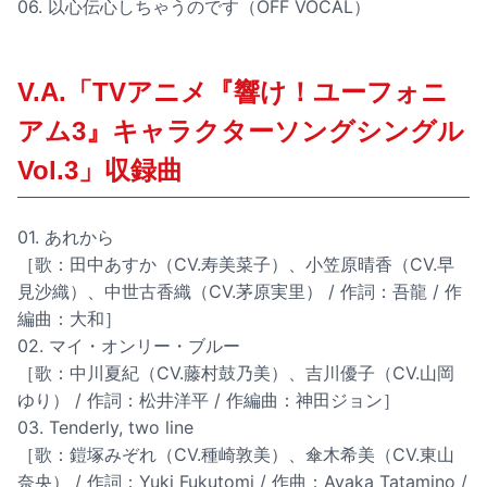
06. 以心伝心しちゃうのです（OFF VOCAL）
V.A.「TVアニメ『響け！ユーフォニ
アム3』キャラクターソングシングル
Vol.3」収録曲
01. あれから
［歌：田中あすか（CV.寿美菜子）、小笠原晴香（CV.早
見沙織）、中世古香織（CV.茅原実里） / 作詞：吾龍 / 作
編曲：大和］
02. マイ・オンリー・ブルー
［歌：中川夏紀（CV.藤村鼓乃美）、吉川優子（CV.山岡
ゆり） / 作詞：松井洋平 / 作編曲：神田ジョン］
03. Tenderly, two line
［歌：鎧塚みぞれ（CV.種崎敦美）、傘木希美（CV.東山
奈央） / 作詞：Yuki Fukutomi / 作曲：Ayaka Tatamino /