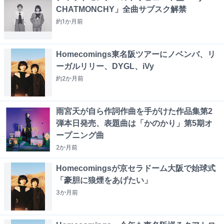
CHATMONCHY」全曲サブスク解禁
約1か月
前
Homecomings東名阪ツアーにノベンバ、リ
ーガルリリー、DYGL、iVy
約2か月
前
雨宮天が自ら作詞作曲を手がけた作品集第2
弾本日発売、表題曲は「かのかり」第5期オ
ープニング曲
2か月
前
Homecomingsが京セラドーム大阪で始球式
「豪胆に狼煙をあげたい」
3か月
前