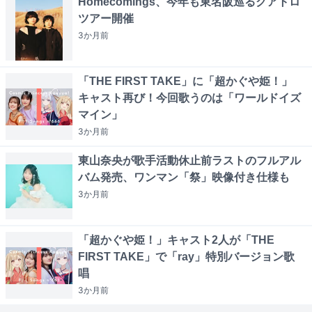
Homecomings、今年も東名阪巡るクアトロ
ツアー開催
3か月
前
「THE FIRST TAKE」に「超かぐや姫！」
キャスト再び！今回歌うのは「ワールドイズ
マイン」
3か月
前
東山奈央が歌手活動休止前ラストのフルアル
バム発売、ワンマン「祭」映像付き仕様も
3か月
前
「超かぐや姫！」キャスト2人が「THE
FIRST TAKE」で「ray」特別バージョン歌
唱
3か月
前