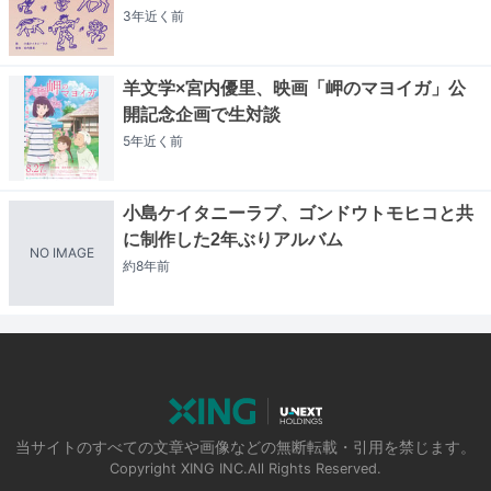
3年近く
前
羊文学×宮内優里、映画「岬のマヨイガ」公
開記念企画で生対談
5年近く
前
小島ケイタニーラブ、ゴンドウトモヒコと共
に制作した2年ぶりアルバム
NO IMAGE
約8年
前
当サイトのすべての文章や画像などの無断転載・引用を禁じます。
Copyright XING INC.All Rights Reserved.