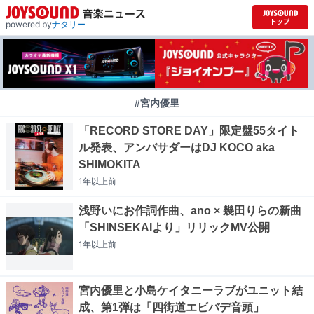
powered by
ナタリー
#宮内優里
「RECORD STORE DAY」限定盤55タイト
ル発表、アンバサダーはDJ KOCO aka
SHIMOKITA
1年以上
前
浅野いにお作詞作曲、ano × 幾田りらの新曲
「SHINSEKAIより」リリックMV公開
1年以上
前
宮内優里と小島ケイタニーラブがユニット結
成、第1弾は「四街道エビバデ音頭」