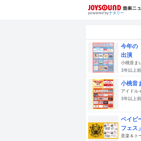
powered by
ナタリー
今年の「
出演
小桃音ま
3年以上
小桃音
3年以上
ベイビ
フェス
音楽＆トー