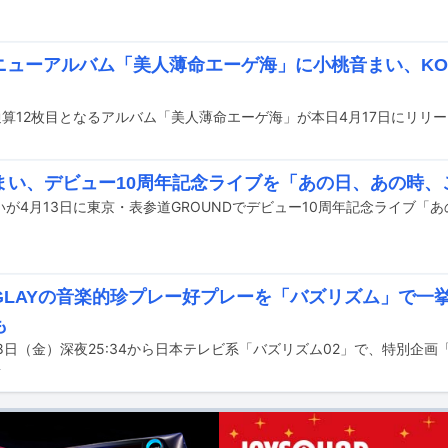
Aニューアルバム「美人薄命エーゲ海」に小桃音まい、KO
の通算12枚目となるアルバム「美人薄命エーゲ海」が本日4月17日にリリ
まい、デビュー10周年記念ライブを「あの日、あの時、
GLAYの音楽的珍プレー好プレーを「バズリズム」で一
も
前