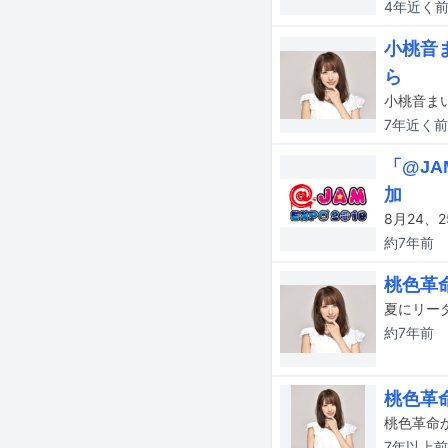
4年近く
小桃音
ら
小桃音ま
7年近く
前
「@J
加
約7年
前
桃色革
約7年
前
桃色革
桃色革命
7年以上
前