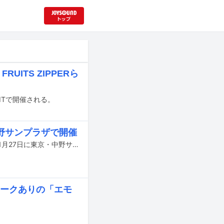
ITS ZIPPERら
ITで開催される。
野サンプラザで開催
アイドルイベント「中野サンプラザアイドル祭DX supported by コトネの日」が1月27日に東京・中野サンプラザホールで開催される。
トークありの「エモ