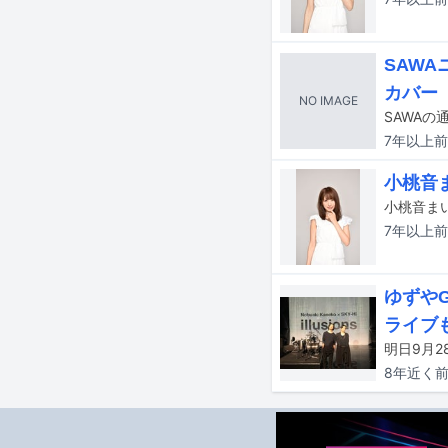
SAW
カバー
NO IMAGE
SAWA
7年以上
前
小桃音
7年以上
前
ゆずや
ライブ
8年近く