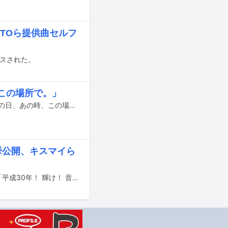
TOら提供曲セルフ
ースされた。
この場所で。」
小桃音まいが4月13日に東京・表参道GROUNDでデビュー10周年記念ライブ「あの日、あの時、この場所で。」を開催する。
挙公開、キスマイら
明日9月28日（金）深夜25:34から日本テレビ系「バズリズム02」で、特別企画「平成30年！ 輝け！ 音楽的 珍プレー好プレー大賞！」が放送される。