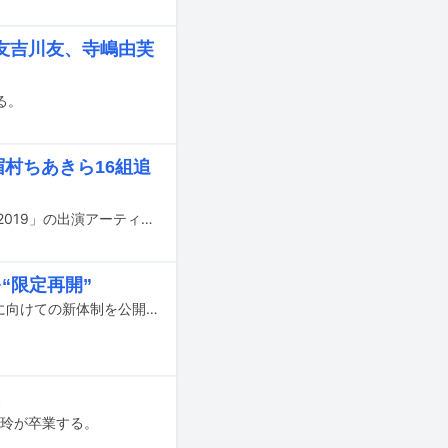
友吉川友、寺嶋由芙
る。
眉村ちあきら16組追
8月24、25日に神奈川・横浜アリーナで行われるライブイベント「@JAM EXPO 2019」の出演アーティスト第7弾が発表された。
“限定再開”
夏にリーダーの小桃音まいが卒業することをアナウンスしてる桃色革命が、これに向けての新体制を公開。小桃音が2016年8月に休止したソロ活動を“限定再開”することが発表された。
」
美玲が卒業する。