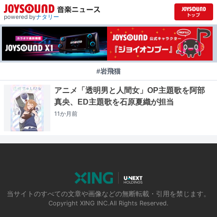
powered by
ナタリー
#岩飛猫
アニメ「透明男と人間女」OP主題歌を阿部
真央、ED主題歌を石原夏織が担当
11か月
前
当サイトのすべての文章や画像などの無断転載・引用を禁じます。
Copyright XING INC.All Rights Reserved.