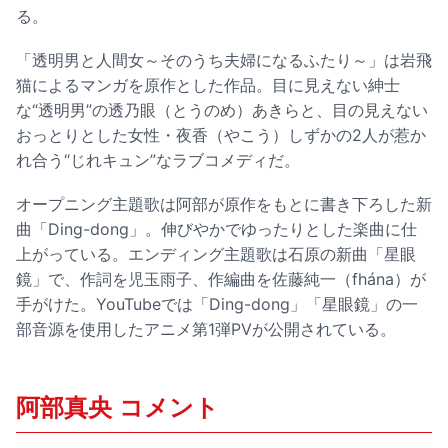
る。
「透明男と人間女～そのうち夫婦になるふたり～」は岩飛
猫によるマンガを原作とした作品。目に見えない紳士
な“透明男”の透乃眼（とうのめ）あきらと、目の見えない
おっとりとした女性・夜香（やこう）しずかの2人が惹か
れ合う“じれキュン”なラブコメディだ。
オープニング主題歌は阿部が原作をもとに書き下ろした新
曲「Ding-dong」。伸びやかでゆったりとした楽曲に仕
上がっている。エンディング主題歌は石原の新曲「星眼
鏡」で、作詞を児玉雨子、作編曲を佐藤純一（fhána）が
手がけた。YouTubeでは「Ding-dong」「星眼鏡」の一
部音源を使用したアニメ第1弾PVが公開されている。
阿部真央 コメント