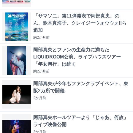
「サマソニ」第11弾発表で阿部真央、の
ん、鈴木真海子、クレイジーウォウウォ!!ら
追加
約2か月
前
阿部真央とファンの生命力に満ちた
LIQUIDROOM公演、ライブハウスツアー
「年女興行」は続く
約2か月
前
阿部真央が今年もファンクラブイベント、東
阪2カ所で開催
2か月
前
阿部真央ホールツアーより「じゃあ、何故」
ライブ映像公開
2か月
前