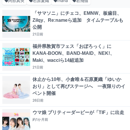
阿部真央
石原夏織
fhána
岩飛猫
「サマソニ」にチェコ、EMNW、板歯目、
Zilqy、Re:nameら追加 タイムテーブルも
公開
21日
前
福井県敦賀市フェス「おぼろっく」に
KANA-BOON、BAND-MAID、NEK!、
Maki、wacciら14組追加
21日
前
休止から10年、小倉唯＆石原夏織「ゆいか
おり」として再びステージへ 一夜限りのイ
ベント開催
26日
前
ウマ娘 プリティーダービーが「TIF」に出走
約1か月
前