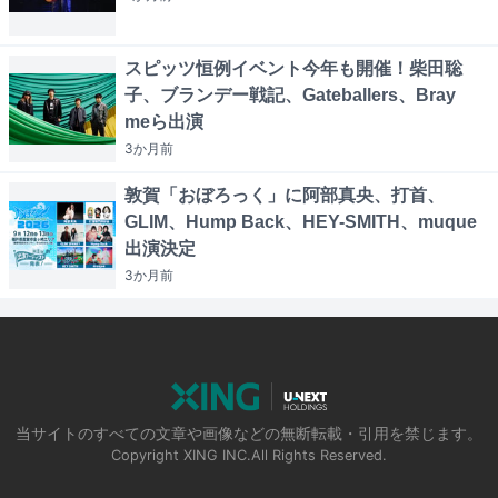
スピッツ恒例イベント今年も開催！柴田聡
子、ブランデー戦記、Gateballers、Bray
meら出演
3か月
前
敦賀「おぼろっく」に阿部真央、打首、
GLIM、Hump Back、HEY-SMITH、muque
出演決定
3か月
前
当サイトのすべての文章や画像などの無断転載・引用を禁じます。
Copyright XING INC.All Rights Reserved.