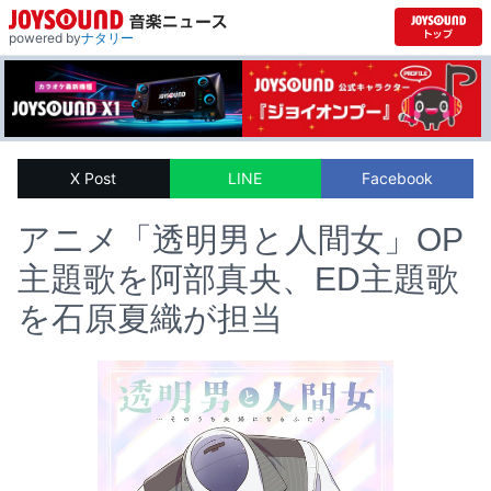
powered by
ナタリー
X Post
LINE
Facebook
アニメ「透明男と人間女」OP
主題歌を阿部真央、ED主題歌
を石原夏織が担当