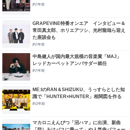
約1年
前
GRAPEVINE特番オンエア インタビュー＆
常田真太郎、ホリエアツシ、光村龍哉ら迎え
た座談会も
約1年
前
中島健人が国内最大規模の音楽賞「MAJ」
レッドカーペットアンバサダー就任
約1年
前
ME:IのRAN＆SHIZUKU、うっすらとした知
識で「HUNTER×HUNTER」相関図を作る
約2年
前
マカロニえんぴつ「沼ハマ」に出演、新曲
「悲しみはバスに乗って」や人気曲パフォー