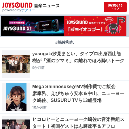
powered by
ナタリー
#嶋佐和也
yasugala汐見まとい、タイプロ出身西山智
樹が「酒のツマミ」の離れでほろ酔いトーク
9か月
前
Mega ShinnosukeがMV制作費でご飯会
彦摩呂、えびちゅう安本＆中山、ニューヨー
ク嶋佐、SUSURU TVら13組登場
10か月
前
ヒコロヒーとニューヨーク嶋佐の音楽番組ス
タート！初回ゲストは志磨遼平＆アフロ