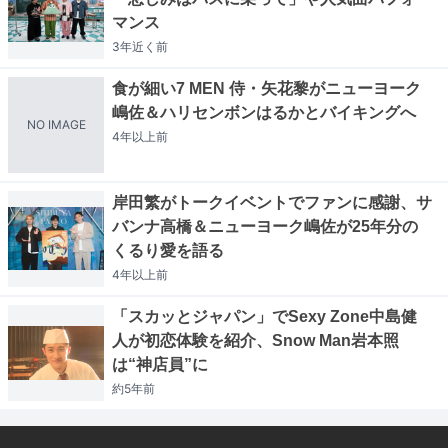
マンス
3年近く
前
食が細い7 MEN 侍・矢花黎がニューヨーク
嶋佐＆ハリセンボンはるかとバイキングへ
NO IMAGE
4年以上
前
岸田繁がトークイベントでファンに感謝、サ
バンナ高橋＆ニューヨーク嶋佐が25年分の
くるり愛を語る
4年以上
前
「スカッとジャパン」でSexy Zone中島健
人が初恋体験を紹介、Snow Man岩本照
は“神店員”に
約5年
前