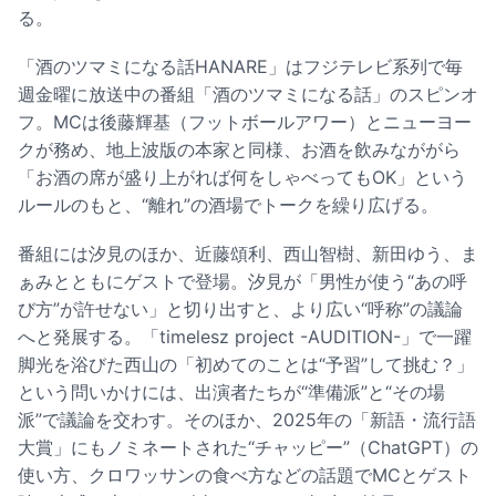
る。
「酒のツマミになる話HANARE」はフジテレビ系列で毎
週金曜に放送中の番組「酒のツマミになる話」のスピンオ
フ。MCは後藤輝基（フットボールアワー）とニューヨー
クが務め、地上波版の本家と同様、お酒を飲みなががら
「お酒の席が盛り上がれば何をしゃべってもOK」という
ルールのもと、“離れ”の酒場でトークを繰り広げる。
番組には汐見のほか、近藤頌利、西山智樹、新田ゆう、ま
ぁみとともにゲストで登場。汐見が「男性が使う“あの呼
び方”が許せない」と切り出すと、より広い“呼称”の議論
へと発展する。「timelesz project -AUDITION-」で一躍
脚光を浴びた西山の「初めてのことは“予習”して挑む？」
という問いかけには、出演者たちが“準備派”と“その場
派”で議論を交わす。そのほか、2025年の「新語・流行語
大賞」にもノミネートされた“チャッピー”（ChatGPT）の
使い方、クロワッサンの食べ方などの話題でMCとゲスト