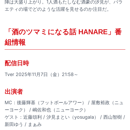
陣は大盛り上がり。1人酒もたしなむ酒豪の汐見が、バラ
エティの場でどのような活躍を見せるのか注目だ。
「酒のツマミになる話 HANARE」番
組情報
配信日時
Tver 2025年11月7日（金）21:58～
出演者
MC：後藤輝基（フットボールアワー） / 屋敷裕政（ニュ
ーヨーク） / 嶋佐和也（ニューヨーク）
ゲスト：近藤頌利 / 汐見まとい（yosugala） / 西山智樹 /
新田ゆう / まぁみ