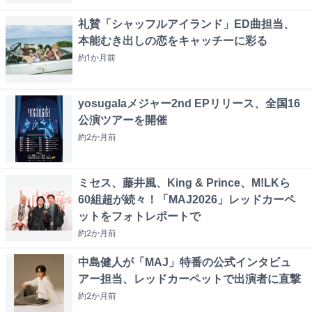
礼賛「シャッフルアイランド」ED曲担当、
本能むき出しの恋をキャッチーに彩る
約1か月
前
yosugalaメジャー2nd EPリリース、全国16
公演ツアーを開催
約2か月
前
ミセス、藤井風、King & Prince、M!LKら
60組超が続々！「MAJ2026」レッドカーペ
ットをフォトレポートで
約2か月
前
中島健人が「MAJ」特番の公式インタビュ
アー担当、レッドカーペットで出演者に直撃
約2か月
前