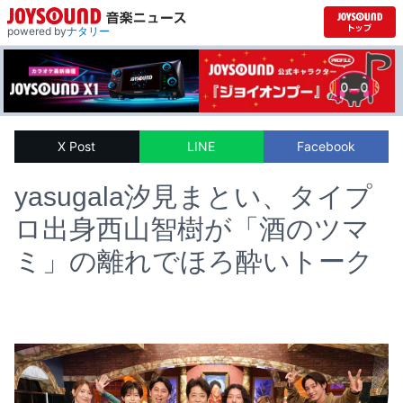
powered by
ナタリー
X Post
LINE
Facebook
yasugala汐見まとい、タイプ
ロ出身西山智樹が「酒のツマ
ミ」の離れでほろ酔いトーク