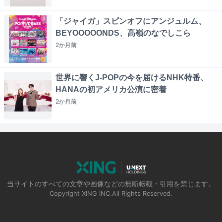
「ジャイガ」スピンオフにアンジュルム、
BEYOOOOONDS、高嶺のなでしこら
2か月
前
世界に響くJ-POPの今を届けるNHK特番、
HANAの初アメリカ公演に密着
2か月
前
当サイトのすべての文章や画像などの無断転載・引用を禁じます。
Copyright XING INC.All Rights Reserved.