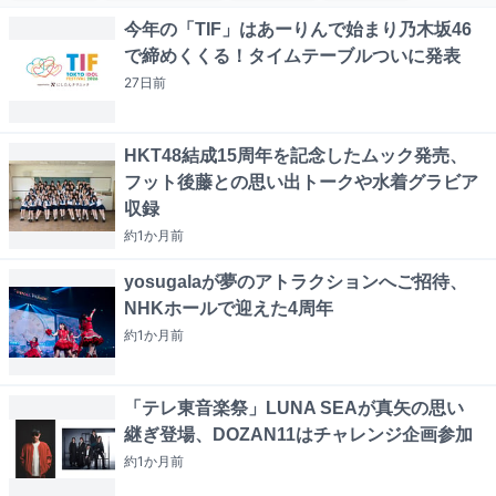
今年の「TIF」はあーりんで始まり乃木坂46
で締めくくる！タイムテーブルついに発表
27日
前
HKT48結成15周年を記念したムック発売、
フット後藤との思い出トークや水着グラビア
収録
約1か月
前
yosugalaが夢のアトラクションへご招待、
NHKホールで迎えた4周年
約1か月
前
「テレ東音楽祭」LUNA SEAが真矢の思い
継ぎ登場、DOZAN11はチャレンジ企画参加
約1か月
前