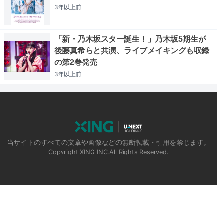
3年以上
前
「新・乃木坂スター誕生！」乃木坂5期生が
後藤真希らと共演、ライブメイキングも収録
の第2巻発売
3年以上
前
当サイトのすべての文章や画像などの無断転載・引用を禁じます。
Copyright XING INC.All Rights Reserved.