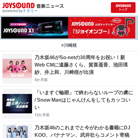
powered by
ナタリー
#川崎桜
乃木坂46がSo-netの30周年をお祝い！新
Web CMに遠藤さくら、賀喜遥香、池田瑛
紗、井上和、川﨑桜が出演
5か月
前
「いますぐ輪廻」で終わらないループの虜に
/ Snow Manはじゃんけんをしてもカッコい
い
12か月
前
乃木坂46のこれまでと今がわかる書籍にDJ
KOO、バナナマン、武井壮らコメント寄稿