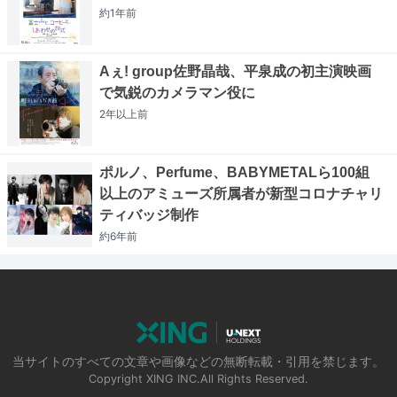
約1年
前
Aぇ! group佐野晶哉、平泉成の初主演映画
で気鋭のカメラマン役に
2年以上
前
ポルノ、Perfume、BABYMETALら100組
以上のアミューズ所属者が新型コロナチャリ
ティバッジ制作
約6年
前
当サイトのすべての文章や画像などの無断転載・引用を禁じます。
Copyright XING INC.All Rights Reserved.