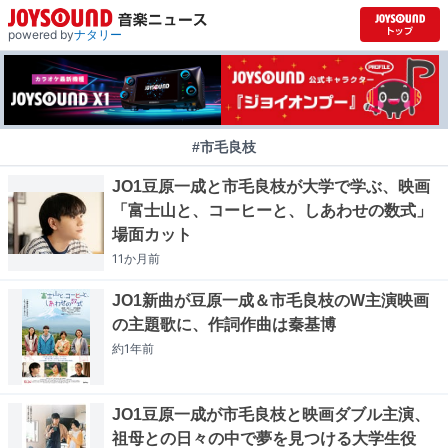
powered by
ナタリー
#市毛良枝
JO1豆原一成と市毛良枝が大学で学ぶ、映画
「富士山と、コーヒーと、しあわせの数式」
場面カット
11か月
前
JO1新曲が豆原一成＆市毛良枝のW主演映画
の主題歌に、作詞作曲は秦基博
約1年
前
JO1豆原一成が市毛良枝と映画ダブル主演、
祖母との日々の中で夢を見つける大学生役