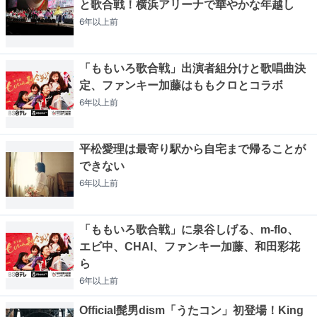
と歌合戦！横浜アリーナで華やかな年越し
6年以上
前
「ももいろ歌合戦」出演者組分けと歌唱曲決
定、ファンキー加藤はももクロとコラボ
6年以上
前
平松愛理は最寄り駅から自宅まで帰ることが
できない
6年以上
前
「ももいろ歌合戦」に泉谷しげる、m-flo、
エビ中、CHAI、ファンキー加藤、和田彩花
ら
6年以上
前
Official髭男dism「うたコン」初登場！King