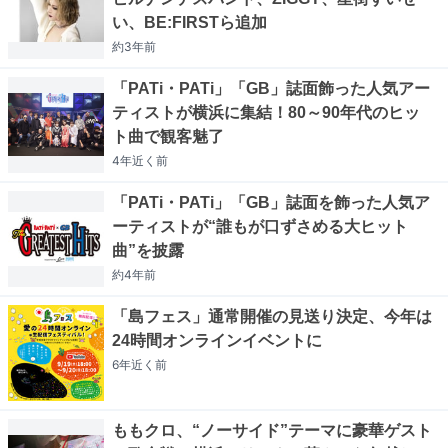
い、BE:FIRSTら追加
約3年
前
「PATi・PATi」「GB」誌面飾った人気アー
ティストが横浜に集結！80～90年代のヒッ
ト曲で観客魅了
4年近く
前
「PATi・PATi」「GB」誌面を飾った人気ア
ーティストが“誰もが口ずさめる大ヒット
曲”を披露
約4年
前
「島フェス」通常開催の見送り決定、今年は
24時間オンラインイベントに
6年近く
前
ももクロ、“ノーサイド”テーマに豪華ゲスト