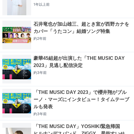
1年以上
前
石井竜也が加山雄三、超とき宣が西野カナを
カバー「うたコン」結婚ソング特集
約2年
前
豪華45組超が出演した「THE MUSIC DAY
2023」見逃し配信決定
約3年
前
「THE MUSIC DAY 2023」で櫻井翔がブル
ーノ・マーズにインタビュー！タイムテーブ
ルも発表
約3年
前
「THE MUSIC DAY」YOSHIKI緊急帰国
ヒルナンデスバンド、ZIGGY、星街すいせ