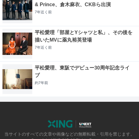
& Prince、倉木麻衣、CKBら出演
7年近く
前
平松愛理「部屋とYシャツと私」、その後を
描いたMVに薬丸裕英登場
7年近く
前
平松愛理、東阪でデビュー30周年記念ライ
ブ
約7年
前
当サイトのすべての文章や画像などの無断転載・引用を禁じます。