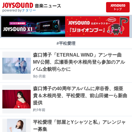
powered by
ナタリー
#平松愛理
森口博子「ETERNAL WIND」アンサー曲
MV公開、広瀬香美や木根尚登ら参加のアル
バム全貌明らかに
9か月
前
森口博子の40周年アルバムに岸谷香、畑亜
貴＆木根尚登、平松愛理、前山田健一ら新曲
提供
約1年
前
平松愛理「部屋とYシャツと私」アレンジャ
ー募集