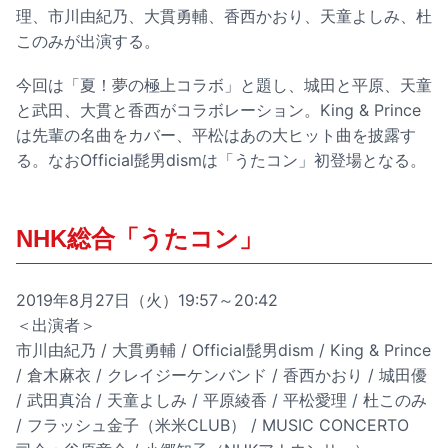
理、市川由紀乃、大貫勇輔、香西かおり、天童よしみ、杜
このみが出演する。
今回は「夏！夢の極上コラボ」と題し、城田と平原、天童
と武田、大貫と香西がコラボレーション。King & Prince
は先輩の名曲をカバー、平松はあの大ヒット曲を披露す
る。なおOfficial髭男dismは「うたコン」初登場となる。
NHK総合「うたコン」
2019年8月27日（火）19:57～20:42
＜出演者＞
市川由紀乃 / 大貫勇輔 / Official髭男dism / King & Prince
/ 倉木麻衣 / クレイジーケンバンド / 香西かおり / 城田優
/ 武田真治 / 天童よしみ / 平原綾香 / 平松愛理 / 杜このみ
/ フラッシュ金子（米米CLUB） / MUSIC CONCERTO