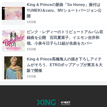
King & Princeの新曲「So Honey」振付は
YUMEKI＆caru、MVショートバージョン公
開
23日
前
ピンク・レディーのトリビュートアルバム収
録曲を公開 百田夏菜子、イエモン吉井和
哉、小泉今日子ら11組が名曲をカバー
23日
前
King & Prince髙橋海人の描き下ろしアイテ
ムがそろう、ETROポップアップが東京＆大
阪で開催
23日
前