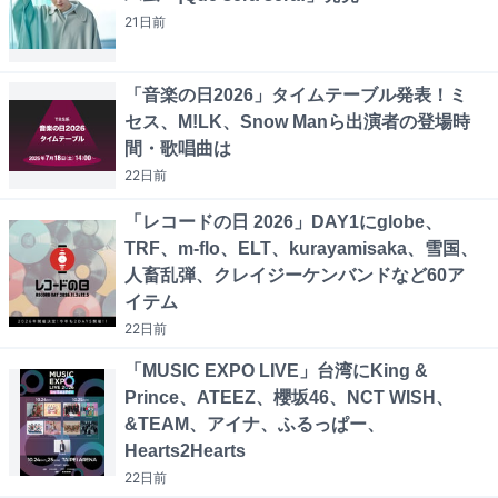
21日
前
「音楽の日2026」タイムテーブル発表！ミ
セス、M!LK、Snow Manら出演者の登場時
間・歌唱曲は
22日
前
「レコードの日 2026」DAY1にglobe、
TRF、m-flo、ELT、kurayamisaka、雪国、
人畜乱弾、クレイジーケンバンドなど60ア
イテム
22日
前
「MUSIC EXPO LIVE」台湾にKing &
Prince、ATEEZ、櫻坂46、NCT WISH、
&TEAM、アイナ、ふるっぱー、
Hearts2Hearts
22日
前