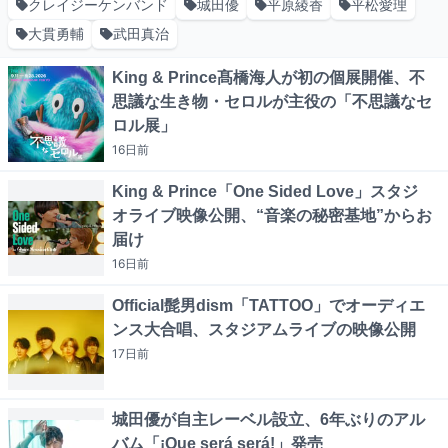
クレイジーケンバンド
城田優
平原綾香
平松愛理
大貫勇輔
武田真治
King & Prince髙橋海人が初の個展開催、不
思議な生き物・セロルが主役の「不思議なセ
ロル展」
16日
前
King & Prince「One Sided Love」スタジ
オライブ映像公開、“音楽の秘密基地”からお
届け
16日
前
Official髭男dism「TATTOO」でオーディエ
ンス大合唱、スタジアムライブの映像公開
17日
前
城田優が自主レーベル設立、6年ぶりのアル
バム「¡Que será será!」発売