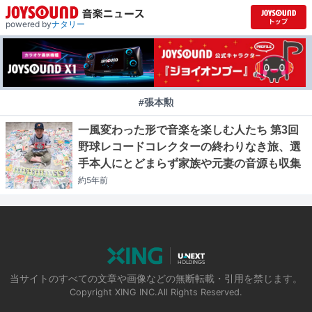
powered by
ナタリー
#張本勲
一風変わった形で音楽を楽しむ人たち 第3回
野球レコードコレクターの終わりなき旅、選
手本人にとどまらず家族や元妻の音源も収集
約5年
前
当サイトのすべての文章や画像などの無断転載・引用を禁じます。
Copyright XING INC.All Rights Reserved.