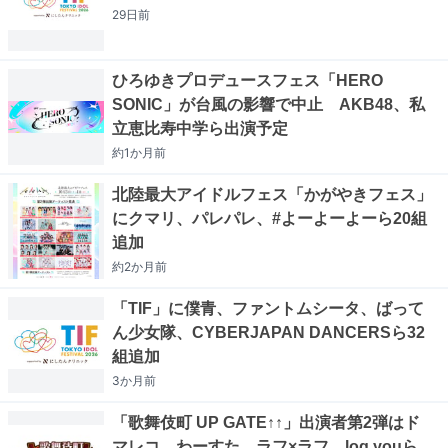
29日
前
ひろゆきプロデュースフェス「HERO
SONIC」が台風の影響で中止 AKB48、私
立恵比寿中学ら出演予定
約1か月
前
北陸最大アイドルフェス「かがやきフェス」
にクマリ、パレパレ、#よーよーよーら20組
追加
約2か月
前
「TIF」に僕青、ファントムシータ、ばって
ん少女隊、CYBERJAPAN DANCERSら32
組追加
3か月
前
「歌舞伎町 UP GATE↑↑」出演者第2弾はド
マレコ、わーすた、ラフ×ラフ、log youら