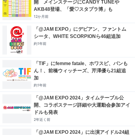
開 メインステージにCANDY TUNEや
AKB48登場、「愛♡スタプラ博」も
12か月
前
「@JAM EXPO」にデビアン、ファントム
シータ、WHITE SCORPIONら46組追加
約1年
前
「TIF」にfemme fatale、ホワスピ、バンも
ん！、前橋ウィッチーズ、芹澤優ら21組追
加
約1年
前
「@JAM EXPO 2024」タイムテーブル公
開、コラボステージ詳細や大運動会参加アイ
ドルも発表
2年近く
前
「@JAM EXPO 2024」に出演アイドル24組