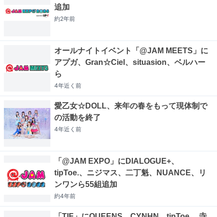
追加
約2年
前
オールナイトイベント「@JAM MEETS」に
アプガ、Gran☆Ciel、situasion、ベルハー
ら
4年近く
前
愛乙女☆DOLL、来年の春をもって現体制で
の活動を終了
4年近く
前
「@JAM EXPO」にDIALOGUE+、
tipToe.、ニジマス、二丁魁、NUANCE、リ
ンワンら55組追加
約4年
前
「TIF」にQUEENS、CYNHN、tipToe.、寺