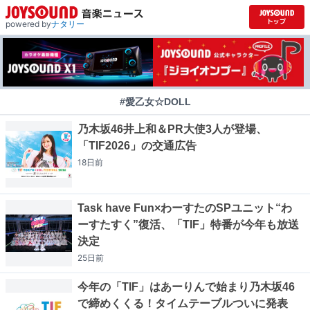
powered by
ナタリー
#愛乙女☆DOLL
乃木坂46井上和＆PR大使3人が登場、
「TIF2026」の交通広告
18日
前
Task have Fun×わーすたのSPユニット“わ
ーすたすく”復活、「TIF」特番が今年も放送
決定
25日
前
今年の「TIF」はあーりんで始まり乃木坂46
で締めくくる！タイムテーブルついに発表