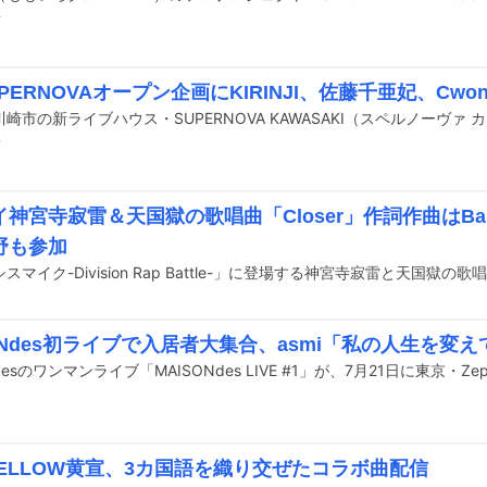
前
ERNOVAオープン企画にKIRINJI、佐藤千亜妃、Cwondo、ki
前
神宮寺寂雷＆天国獄の歌唱曲「Closer」作詞作曲はBase B
野も参加
ONdes初ライブで入居者大集合、asmi「私の人生を変
YELLOW黄宣、3カ国語を織り交ぜたコラボ曲配信