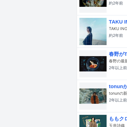
約2年
前
TAKU
約2年
前
春野がT
2年以上
前
tonu
tonun
2年以上
前
ももク