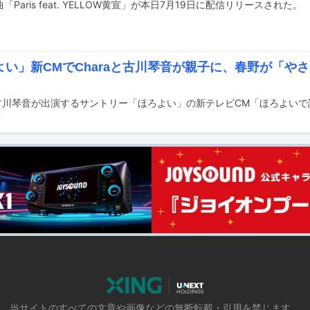
「Paris feat. YELLOW黄宣」が本日7月19日に配信リリースされた。
よい」新CMでCharaと古川琴音が親子に、春野が「や
前
当サイトのすべての文章や画像などの無断転載・引用を禁じます。