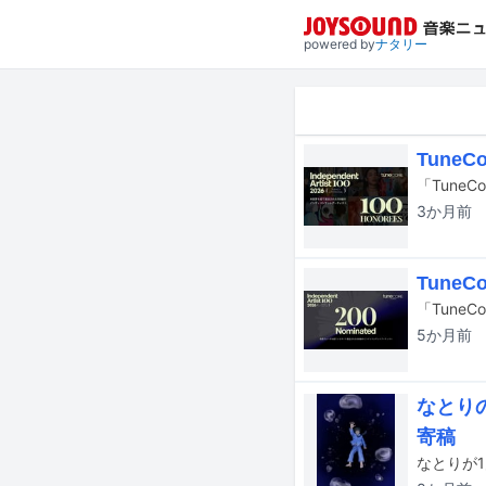
powered by
ナタリー
Tune
「TuneC
3か月
前
Tune
5か月
前
なとり
寄稿
なとりが