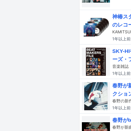
神椿ス
のレコ
1年以上
前
SKY-
ーズ・
1年以上
前
春野が
クショ
春野の新作
1年以上
前
春野が
春野が新曲「