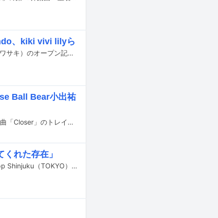
ki vivi lilyら
神奈川県川崎市の新ライブハウス・SUPERNOVA KAWASAKI（スペルノーヴァ カワサキ）のオープン記念企画「"SUPERNOVA KAWASAKI" OPENING SPECIAL 1 MONTH」のスケジュール第2弾が発表された。
all Bear小出祐
「ヒプノシスマイク-Division Rap Battle-」に登場する神宮寺寂雷と天国獄の歌唱曲「Closer」のトレイラー映像がYouTubeで公開された。
えてくれた存在」
MAISONdesのワンマンライブ「MAISONdes LIVE #1」が、7月21日に東京・Zepp Shinjuku（TOKYO）にて開催された。