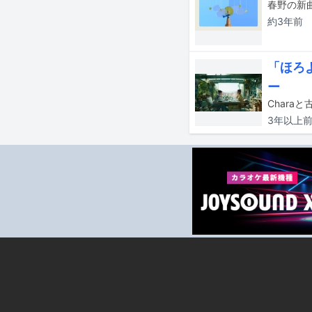
春野の新曲
約3年
前
「ほろ
ー
3年以上