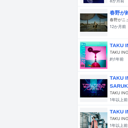
8か月
前
春野が
春野がニュ
12か月
前
TAKU
TAKU I
約1年
前
TAKU
SARU
1年以上
前
TAKU
1年以上
前