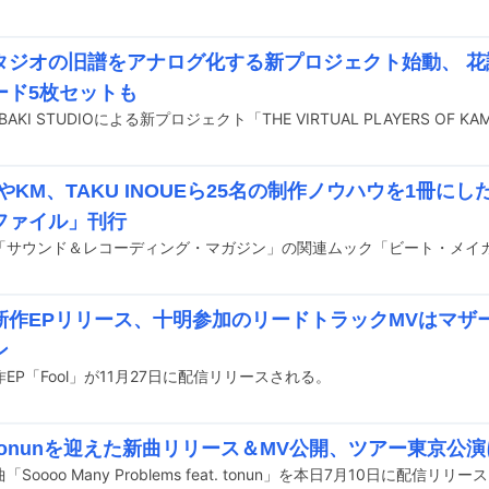
タジオの旧譜をアナログ化する新プロジェクト始動、 花譜
ード5枚セットも
HIやKM、TAKU INOUEら25名の制作ノウハウを1冊
ファイル」刊行
新作EPリリース、十明参加のリードトラックMVはマザ
ン
EP「Fool」が11月27日に配信リリースされる。
tonunを迎えた新曲リリース＆MV公開、ツアー東京公
Soooo Many Problems feat. tonun」を本日7月10日に配信リリ