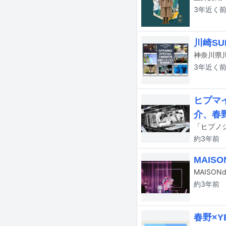
3年近く
川崎SUP
3年近く
ヒプマイ
介、春
約3年
前
MAIS
約3年
前
春野×