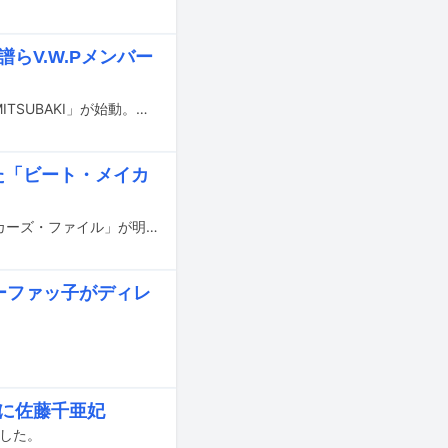
らV.W.Pメンバー
KAMITSUBAKI STUDIOによる新プロジェクト「THE VIRTUAL PLAYERS OF KAMITSUBAKI」が始動。これまでに発売された旧譜タイトルがアナログレコード化される。
にした「ビート・メイカ
音楽雑誌「サウンド＆レコーディング・マガジン」の関連ムック「ビート・メイカーズ・ファイル」が明日2月14日に刊行される。
ーファッ子がディレ
演に佐藤千亜妃
ースした。