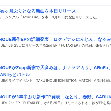
約9ヶ月ぶりとなる新曲を本日リリース
ーシングル「Toxic Luv」を本日8月13日に配信リリースした。
 INOUE新作EPの詳細発表 ロクデナシにんじん、なる
NOUEが6月25日にリリースする2nd EP「FUTARI EP」の詳細が発表され
 INOUEがZepp新宿で天音みほ、ナナヲアカリ、ARuF
KANIらとバトル
 INOUEが3年半ぶり新作EP発表 なとり、春野、SARU