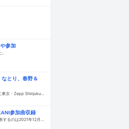
みや参加
た。
a、なとり、春野＆
TAKU INOUEのライブイベント「TAKU INOUE EXHIBITION MATCH」が3月6日に東京・Zepp Shinjuku（TOKYO）で開催された。
KANI参加曲収録
TAKU INOUEの2nd EP「FUTARI EP」が6月25日にリリースされる。彼がEPを発表するのは2021年12月リリースの「ALIENS EP」以来、約3年半ぶりとなる。