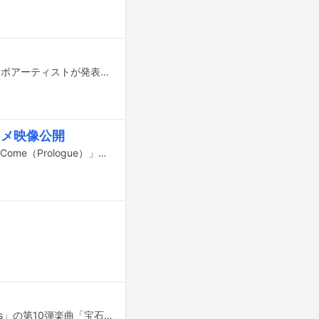
TAKU INOUEが7月17日に配信リリースする新曲「ハートビートボックス」のコラボアーティストが発表された。
アニメ映像公開
春野の最新曲「Spring Has Come」を使用したアニメーション映像「Spring Has Come（Prologue）」がYouTubeで公開された。
玉井詩織（ももいろクローバーZ）のソロプロジェクト「SHIORI TAMAI 12 Colors」の第10弾楽曲「宝石」が10月20日に配信リリースされる。