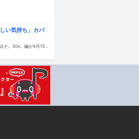
さしい気持ち」カバ
Charaと古川琴音が出演するサントリー「ほろよい」の新テレビCM「ほろよいで話そ。30s」編が4月15日から、「ほろよいで話そ。春・15s」編が4月16日から全国でオンエアされる。