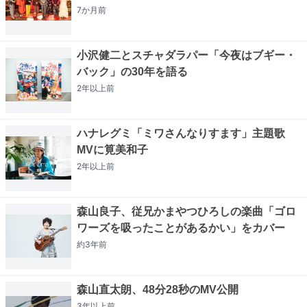
7か月
前
小沢健二とスチャダラパー「今夜はブギー・
バック」の30年を語る
2年以上
前
ハナレグミ「ミワさんなりすます」主題歌
MVに筧美和子
2年以上
前
森山良子、従兄かまやつひろしの楽曲「ゴロ
ワーズを吸ったことがあるかい」をカバー
約3年
前
森山直太朗、48分28秒のMV公開
3年以上
前