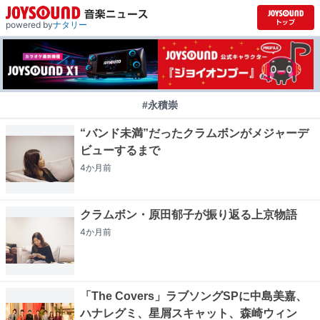
powered by
ナタリー
#永積崇
“バンド未満”だったクラムボンがメジャーデ
ビューするまで
4か月
前
クラムボン・原田郁子が振り返る上京物語
4か月
前
「The Covers」ラブソングSPに中島美嘉、
ハナレグミ、星屑スキャット、森崎ウィン