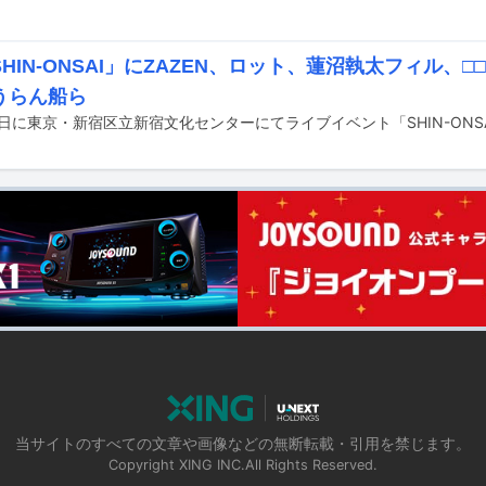
HIN-ONSAI」にZAZEN、ロット、蓮沼執太フィル、
うらん船ら
当サイトのすべての文章や画像などの無断転載・引用を禁じます。
Copyright XING INC.All Rights Reserved.