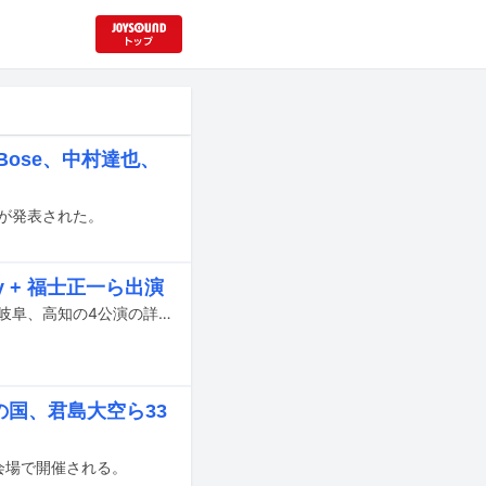
Bose、中村達也、
詳細が発表された。
y + 福士正一ら出演
GEZANが開催中の全国ツアー「47＋TOUR『集炎』」のうち新たに岩手、青森、岐阜、高知の4公演の詳細が明らかになった。
の国、君島大空ら33
宿の6会場で開催される。