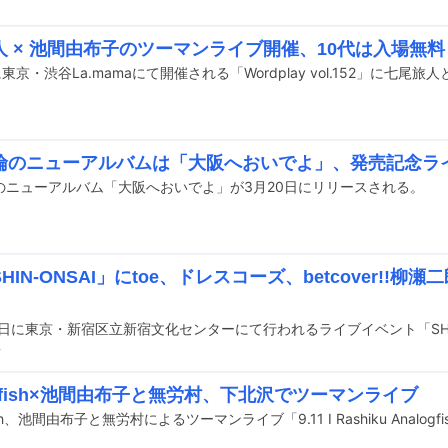
人 × 池間由布子のツーマンライブ開催、10代は入場無料
に東京・渋谷La.mamaにて開催される「Wordplay vol.152」に七
倫のニューアルバムは「大阪へおいでよ」、発売記念ラ
のニューアルバム「大阪へおいでよ」が3月20日にリリースされる。
HIN-ONSAI」にtoe、ドレスコーズ、betcover!!柳瀬二
前
ogfish×池間由布子と無労村、下北沢でツーマンライブ