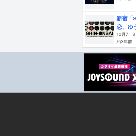
新宿「S
恋、ゆ
約3年
前