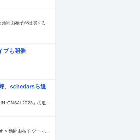
尾旅人と池間由布子が出演する。
イブも開催
郎、schedarsら追
10月7、8日に東京・新宿区立新宿文化センターにて行われるライブイベント「SHIN-ONSAI 2023」の追加出演アーティストが発表された。
Analogfish、池間由布子と無労村によるツーマンライブ「9.11 I Rashiku Analogfish × 池間由布子 ツーマンライブ」が9月11日に東京・下北沢SHELTERで開催される。