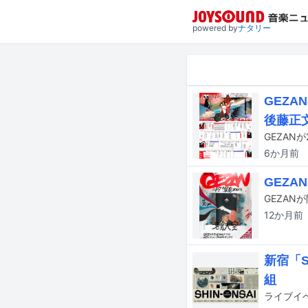
powered by
ナタリー
GEZ
後藤正
GEZAN
6か月
前
GEZA
12か月
前
新宿「S
組
ライブイベン