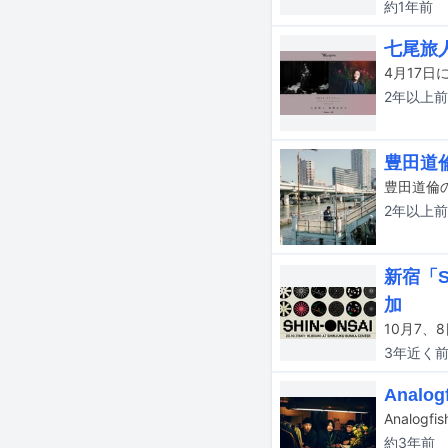
約1年
前
七尾旅
4月17日
2年以上
前
豊田道
豊田道倫
2年以上
前
新宿「S
加
3年近く
Anal
約3年
前