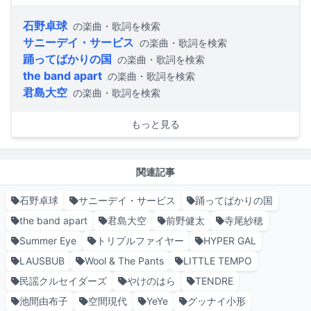
石野卓球
の楽曲・歌詞を検索
サニーデイ・サービス
の楽曲・歌詞を検索
踊ってばかりの国
の楽曲・歌詞を検索
the band apart
の楽曲・歌詞を検索
君島大空
の楽曲・歌詞を検索
もっと見る
関連記事
石野卓球
サニーデイ・サービス
踊ってばかりの国
the band apart
君島大空
前野健太
寺尾紗穂
Summer Eye
トリプルファイヤー
HYPER GAL
LAUSBUB
Wool & The Pants
LITTLE TEMPO
民謡クルセイダーズ
やけのはら
TENDRE
池間由布子
空間現代
YeYe
グッナイ小形