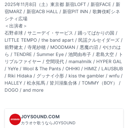
2025年11月8日（土）東京都 新宿LOFT / 新宿FACE / 新
宿MARZ / 新宿ACB HALL / 新宿PIT INN / 歌舞伎町シネ
シティ広場
＜出演者＞
石野卓球 / サニーデイ・サービス / 踊ってばかりの国 /
LITTLE TEMPO / the band apart / 民謡クルセイダーズ /
前野健太 / 寺尾紗穂 / MOODMAN / 悪魔の沼 / やけのは
ら / TENDRE / Summer Eye / 池間由布子 / 君島大空 / ト
リプルファイヤー / 空間現代 / mama!milk / HYPER GAL
/ YeYe / Wool & The Pants / OHHKI / HIMIZ / LAUSBUB
/ Riki Hidaka / グッナイ小形 / kiss the gambler / wnfu /
HALLEY / 松永拓馬 / 皆川溺集合体 / TOMMY（BOY） /
DOGO / and more
JOYSOUND.COM
カラオケ歌うならJOYSOUND