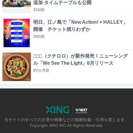
追加 タイムテーブルも公開
25日
前
明日、江ノ島で「New Action! × HALLEY」
開催 チケット残りわずか
29日
前
□□□（クチロロ）が新作発売！ニューシング
ル「We See The Light」8月リリース
約1か月
前
当サイトのすべての文章や画像などの無断転載・引用を禁じます。
Copyright XING INC.All Rights Reserved.