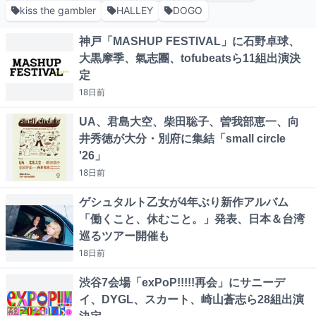
kiss the gambler
HALLEY
DOGO
神戸「MASHUP FESTIVAL」に石野卓球、
大黒摩季、氣志團、tofubeatsら11組出演決
定
18日
前
UA、君島大空、柴田聡子、曽我部恵一、向
井秀徳が大分・別府に集結「small circle
'26」
18日
前
ゲシュタルト乙女が4年ぶり新作アルバム
「働くこと、休むこと。」発表、日本＆台湾
巡るツアー開催も
18日
前
渋谷7会場「exPoP!!!!!再会」にサニーデ
イ、DYGL、スカート、崎山蒼志ら28組出演