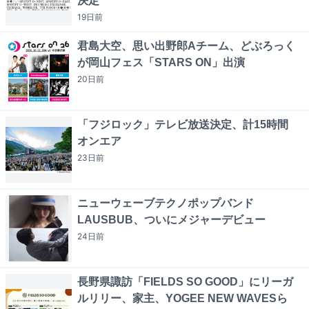
決定
19日
前
君島大空、思い出野郎Aチーム、どぶろっく
が岡山フェス「STARS ON」出演
20日
前
「フジロック」テレビ放送決定、計15時間
オンエア
23日
前
ニューウェーブテクノポップバンド
LAUSBUB、ついにメジャーデビュー
24日
前
長野県諏訪「FIELDS SO GOOD」にリーガ
ルリリー、家主、YOGEE NEW WAVESら