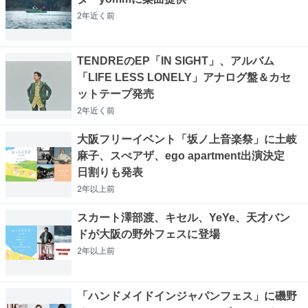
2年近く
前
TENDREのEP「IN SIGHT」、アルバム
「LIFE LESS LONELY」アナログ盤＆カセ
ットテープ発売
2年近く
前
大阪フリーイベント「坂ノ上音楽祭」に土岐
麻子、スぺアザ、ego apartment出演決定
日割りも発表
2年以上
前
スカート澤部渡、キセル、YeYe、天才バン
ドが大阪の野外フェスに登場
2年以上
前
「ハンドメイドインジャパンフェス」に磯野