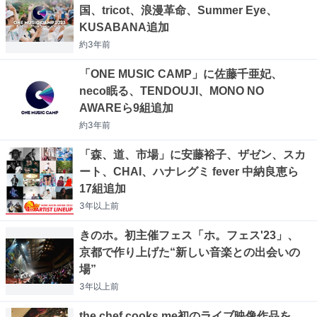
国、tricot、浪漫革命、Summer Eye、
KUSABANA追加
約3年
前
「ONE MUSIC CAMP」に佐藤千亜妃、
neco眠る、TENDOUJI、MONO NO
AWAREら9組追加
約3年
前
「森、道、市場」に安藤裕子、ザゼン、スカ
ート、CHAI、ハナレグミ fever 中納良恵ら
17組追加
3年以上
前
きのホ。初主催フェス「ホ。フェス'23」、
京都で作り上げた“新しい音楽との出会いの
場”
3年以上
前
the chef cooks me初のライブ映像作品を