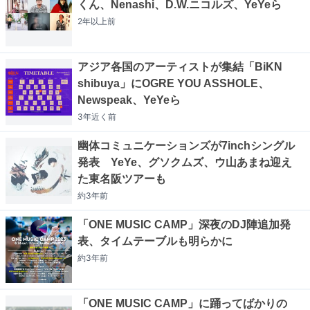
くん、Nenashi、D.W.ニコルズ、YeYeら
2年以上
前
アジア各国のアーティストが集結「BiKN
shibuya」にOGRE YOU ASSHOLE、
Newspeak、YeYeら
3年近く
前
幽体コミュニケーションズが7inchシングル
発表 YeYe、グソクムズ、ウ山あまね迎え
た東名阪ツアーも
約3年
前
「ONE MUSIC CAMP」深夜のDJ陣追加発
表、タイムテーブルも明らかに
約3年
前
「ONE MUSIC CAMP」に踊ってばかりの