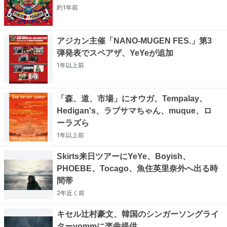
約1年
前
アジカン主催「NANO-MUGEN FES.」第3
弾発表でスペアザ、YeYeが追加
1年以上
前
「森、道、市場」にオウガ、Tempalay、
Hedigan's、ラブサマちゃん、muque、ロ
ーラズら
1年以上
前
Skirts来日ツアーにYeYe、Boyish、
PHOEBE、Tocago、魚住英里奈外へ出る時
間帯
2年近く
前
キセル辻村豪文、韓国のシンガーソングライ
ターyommに楽曲提供