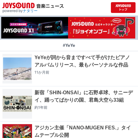
powered by
ナタリー
#YeYe
YeYeが詞から音まですべて手がけたピアノ
アルバムリリース、最もパーソナルな作品
11か月
前
新宿「SHIN-ONSAI」に石野卓球、サニーデ
イ、踊ってばかりの国、君島大空ら33組
約1年
前
アジカン主催「NANO-MUGEN FES.」タイ
ムテーブル公開