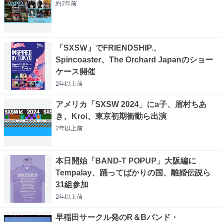
約2年
前
「SXSW」でFRIENDSHIP.、
Spincoaster、The Orchard Japanのショー
ケース開催
2年以上
前
アメリカ「SXSW 2024」にa子、眉村ちあ
き、Kroi、東京初期衝動ら出演
2年以上
前
本日開始「BAND-T POPUP」大阪編に
Tempalay、踊ってばかりの国、離婚伝説ら
31組参加
2年以上
前
早稲田サークル発のR＆Bバンド・