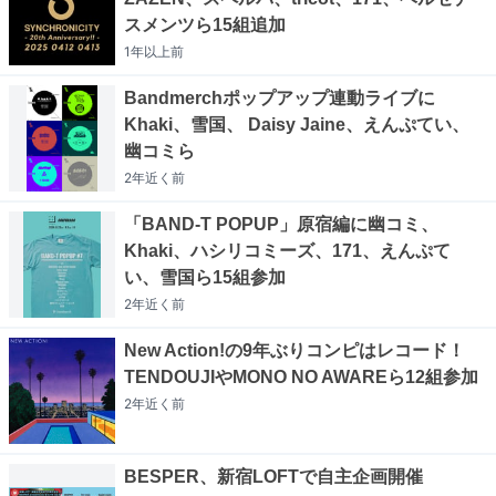
スメンツら15組追加
1年以上
前
Bandmerchポップアップ連動ライブに
Khaki、雪国、 Daisy Jaine、えんぷてい、
幽コミら
2年近く
前
「BAND-T POPUP」原宿編に幽コミ、
Khaki、ハシリコミーズ、171、えんぷて
い、雪国ら15組参加
2年近く
前
New Action!の9年ぶりコンピはレコード！
TENDOUJIやMONO NO AWAREら12組参加
2年近く
前
BESPER、新宿LOFTで自主企画開催