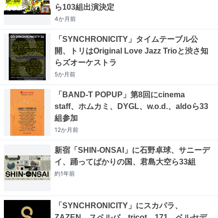
ら103組出演決定
4か月
前
「SYNCHRONICITY」タイムテーブル公
開、トリはOriginal Love Jazz Trioと渋さ知
らズオーケストラ
5か月
前
「BAND-T POPUP」第8回にcinema
staff、ホムカミ、DYGL、w.o.d.、aldoら33
組参加
12か月
前
新宿「SHIN-ONSAI」に石野卓球、サニーデ
イ、踊ってばかりの国、君島大空ら33組
約1年
前
「SYNCHRONICITY」にスカパラ、
ZAZEN、スペルバ、tricot、171、ベルセデ