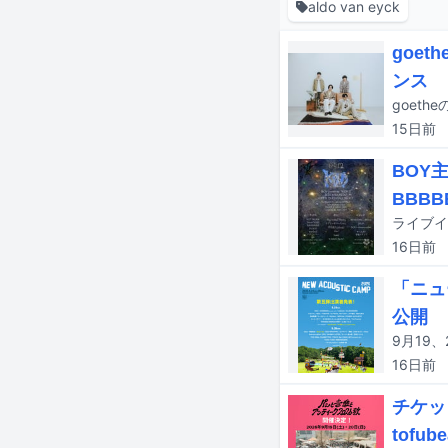
aldo van eyck
goe
ンス
goeth
15日
前
BOY主
BBBB
16日
前
「ニュ
公開
16日
前
チケッ
tofub