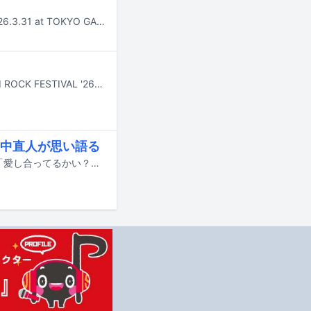
東京スカパラダイスオーケストラのライブアルバム「［SKA］SHOWDOWN 2026.3.31 at TOKYO GARDEN THEATER」が9月30日にリリースされる。
7月24日から26日まで新潟・苗場スキー場で行われる野外フェスティバル「FUJI ROCK FESTIVAL '26」より、Amazon Musicアプリ、Prime Video、Twitchでライブ配信されるアーティストとタイムテーブルがフェスの公式サイトにて公開された。
中直人が思い語る
10月2日より新宿バルト9ほかで公開される忌野清志郎のドキュメンタリー映画「愛し合ってるかい？ 忌野清志郎が教えてくれた」の本予告映像が公開された。