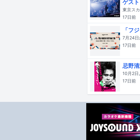
ゲスト
17日
前
「フジ
17日
前
忌野清
17日
前