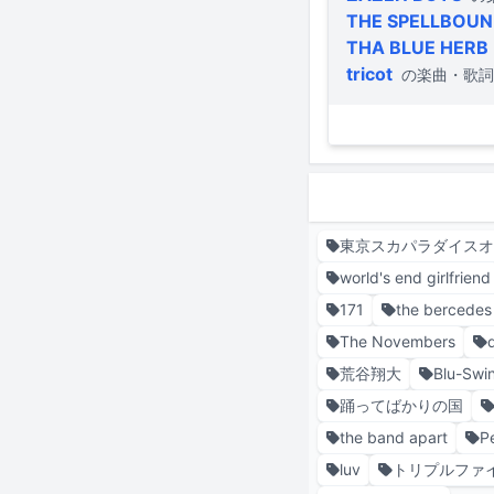
THE SPELLBOU
THA BLUE HERB
tricot
の楽曲・歌詞
東京スカパラダイス
world's end girlfriend
171
the bercede
The Novembers
荒谷翔大
Blu-Swi
踊ってばかりの国
the band apart
P
luv
トリプルファ