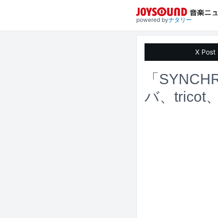
powered by
ナタリー
X Post
「SYNCH
バ、tric