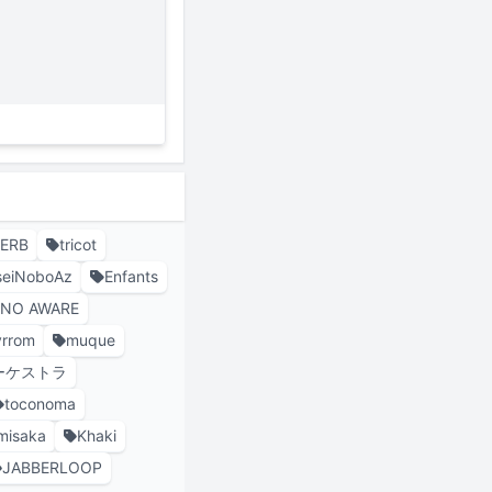
HERB
tricot
seiNoboAz
Enfants
NO AWARE
lyrrom
muque
ーケストラ
toconoma
misaka
Khaki
JABBERLOOP