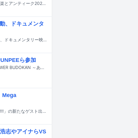
9月19、20日に東京・東京オーヴァル京王閣にて音楽フェスティバル「パンと音楽とアンティーク2026秋」が開催される。
ト始動、ドキュメンタ
BOOM BOOM SATELLITESの川島道行（Vo, G）の10周忌を今年迎えるにあたり、ドキュメンタリー映像作品の制作に向けたクラウドファンディングがCAMPFIREでスタートした。
PUNPEEら参加
Original Loveが11月23日に東京・日本武道館で行うワンマンライブ「SOUL POWER BUDOKAN ～あれから、そしてこれから～ Dancin'- The 35th Anniversary Live」の出演者が発表された。
Mega
サバシスターが9月から行うツーマンツアー「サバシスター presents Buddy Up!!!」の新たなゲスト出演者が発表された。
浩志やアイナらVS