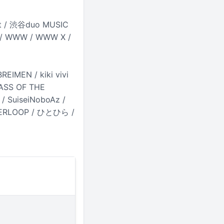
t / 渋谷duo MUSIC
a / WWW / WWW X /
N / kiki vivi
 MASS OF THE
 SuiseiNoboAz /
BERLOOP / ひとひら /