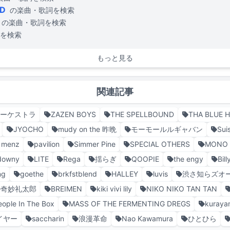
ND
の楽曲・歌詞を検索
の楽曲・歌詞を検索
を検索
もっと見る
関連記事
オーケストラ
ZAZEN BOYS
THE SPELLBOUND
THA BLUE 
JYOCHO
mudy on the 昨晩
モーモールルギャバン
Sui
s menz
pavilion
Simmer Pine
SPECIAL OTHERS
MONO 
downy
LITE
Rega
揺らぎ
QOOPIE
the engy
Bil
ng
goethe
brkfstblend
HALLEY
luvis
渋さ知らズオ
奇妙礼太郎
BREIMEN
kiki vivi lily
NIKO NIKO TAN TAN
eople In The Box
MASS OF THE FERMENTING DREGS
kuraya
イヤー
saccharin
浪漫革命
Nao Kawamura
ひとひら