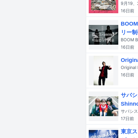
16日
前
BOO
リー制
16日
前
Ori
16日
前
サバシ
Shin
17日
前
東京ス