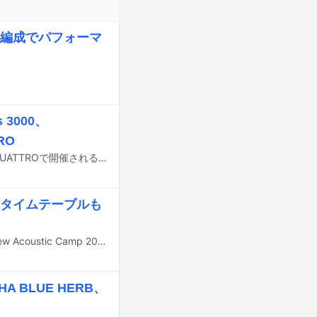
9人編成でパフォーマ
3000、
RO
ライブイベント「BOY presents “KID” 12」が8月10日深夜に東京・渋谷CLUB QUATTROで開催される。
e タイムテーブルも
9月19、20日に群馬・水上高原リゾート200で開催されるキャンプイベント「New Acoustic Camp 2026 ～わらう、うたう、たべる、ねっころがる。～」の第5弾出演アーティストが発表された。
BLUE HERB、