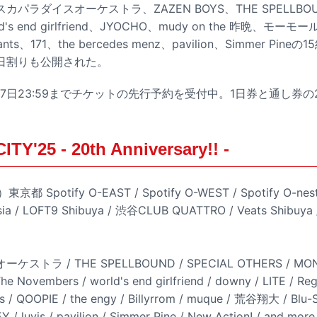
パラダイスオーケストラ、ZAZEN BOYS、THE SPELLBOUN
rld's end girlfriend、JYOCHO、mudy on the 昨晩、モ
fants、171、the bercedes menz、pavilion、Simmer P
日割りも公開された。
7日23:59までチケットの先行予約を受付中。1日券と通し券
Y'25 - 20th Anniversary!! -
 Spotify O-EAST / Spotify O-WEST / Spotify O-nes
ia / LOFT9 Shibuya / 渋谷CLUB QUATTRO / Veats Shibuy
ラ / THE SPELLBOUND / SPECIAL OTHERS / MONO
e Novembers / world's end girlfriend / downy / LITE / 
s / QOOPIE / the engy / Billyrrom / muque / 荒谷翔大 / Blu-S
Y / luvis / pavilion / Simmer Pine / New Action! / and more