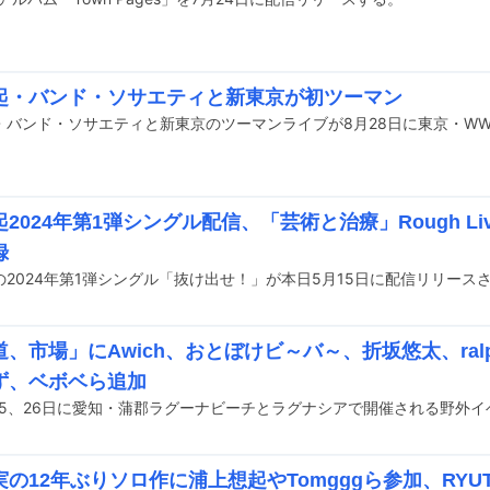
起・バンド・ソサエティと新東京が初ツーマン
・バンド・ソサエティと新東京のツーマンライブが8月28日に東京・WW
2024年第1弾シングル配信、「芸術と治療」Rough Live
録
の2024年第1弾シングル「抜け出せ！」が本日5月15日に配信リリース
、市場」にAwich、おとぼけビ～バ～、折坂悠太、ral
ず、ベボベら追加
の12年ぶりソロ作に浦上想起やTomgggら参加、RYUT