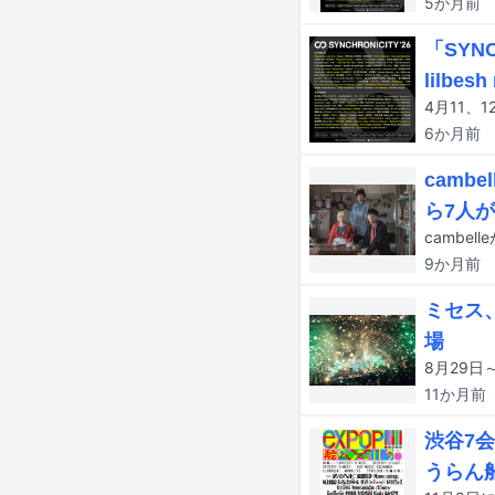
5か月
前
「SYN
lilbes
6か月
前
camb
ら7人
9か月
前
ミセス、
場
11か月
前
渋谷7会
うらん船