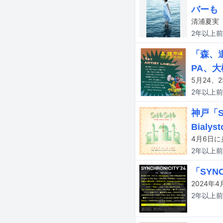
バーも
2年以上
前
「森、道
PA、
2年以上
前
神戸「S
Bialyst
2年以上
前
「SYNC
2年以上
前