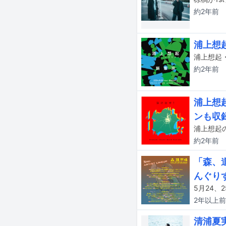
約2年
前
浦上想
浦上想起
約2年
前
浦上想起
ンも収
浦上想起
約2年
前
「森、道
んぐり
2年以上
前
清浦夏実