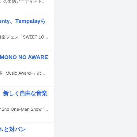
11月9日に東京・渋谷の7会場で開催されるライブイベント「exPoP!!!!!再会 2025」の出演アーティスト第3弾が発表された。
y、Tempalayら
8月29日から31日までの3日間、山梨・山中湖交流プラザ きららで行われる野外音楽フェス「SWEET LOVE SHOWER 2025」の出演アーティスト第3弾が発表された。
NO NO AWARE
後藤正文（ASIAN KUNG-FU GENERATION）が主催する音楽賞「APPLE VINEGAR -Music Award-」の第8回ノミネート作品が発表された。
、新しく自由な音楽
浦上想起・バンド・ソサエティのワンマンライブ「浦上想起・バンド・ソサエティ2nd One-Man Show “The Dynamic Squad”」が4月27日に東京・LIQUIDROOMで開催される。
ズムと対バン