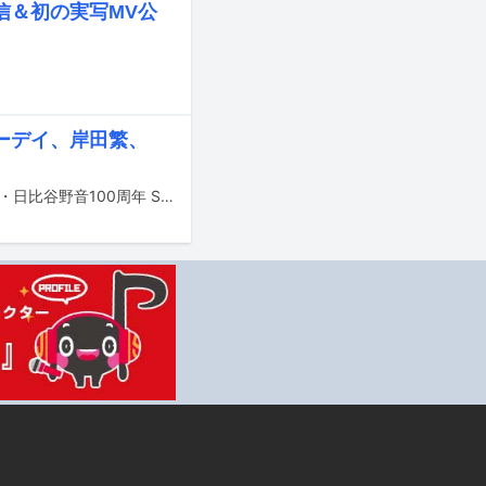
信＆初の実写MV公
。
ーデイ、岸田繁、
10月14、15日に東京・日比谷公園大音楽堂（日比谷野音）でライブイベント「祝・日比谷野音100周年 SPACE SHOWER SWEET LOVE SHOWER 2023 in TOKYO」が開催される。