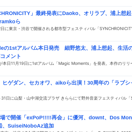
CHRONICITY」最終発表にDaoko、オリラブ、浦上
h ramkoら
elleの1stアルバム本日発売 細野悠太、浦上想起、生
がコメント
ヒゲダン、セカオワ、aikoら出演！30周年の「ラブシャ
場で開催「exPoP!!!!!再会」に優河、downt、Dos M
、SuiseiNoboAz追加