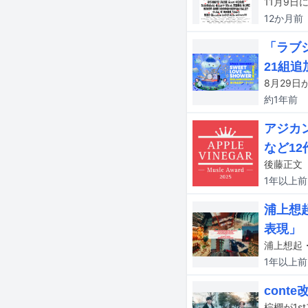
12か月
前
「ラブシ
21組追
約1年
前
アジカン
など12
1年以上
前
浦上想
表現」
1年以上
前
con
棕櫚が1s