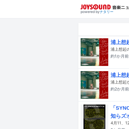
powered by
ナタリー
浦上想
浦上想起
約1か月
前
浦上想起
約2か月
前
「SYNC
知らズ