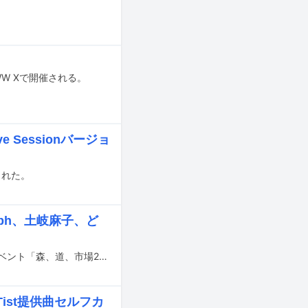
W Xで開催される。
 Sessionバージョ
された。
ph、土岐麻子、ど
5月24、25、26日に愛知・蒲郡ラグーナビーチとラグナシアで開催される野外イベント「森、道、市場2024」の出演アーティスト第3弾と日割りが発表された。
ist提供曲セルフカ