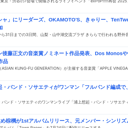
ャ」にリーダーズ、OKAMOTO'S、きゃりー、TenTwent
加
後藤正文の音楽賞ノミネート作品発表、Dos MonosやMO
作品
起・バンド・ソサエティがワンマン「フルバンド編成で
te改め棕櫚が1stアルバムリリース、元メンバー・シンリ
tアルバム「Town Pages」を7月24日に配信リリースする。