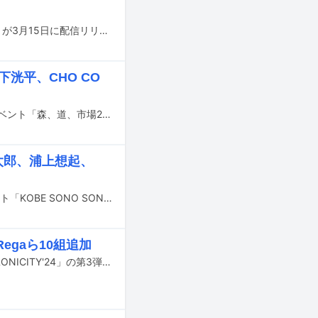
清浦夏実（TWEEDEES）の約12年ぶりのソロ作となるミニアルバム「Breakfast」が3月15日に配信リリースされる。
下洸平、CHO CO
5月24、25、26日に愛知・蒲郡ラグーナビーチとラグナシアで開催される野外イベント「森、道、市場2024」の出演アーティスト第1弾が発表された。
礼太郎、浦上想起、
4月6日に兵庫・道の駅 神戸フルーツ・フラワーパーク大沢にて開催されるイベント「KOBE SONO SONO '24」の出演アーティスト第1弾が発表された。
、Regaら10組追加
2024年4月13、14日に東京・渋谷の10会場で行われるライブイベント「SYNCHRONICITY'24」の第3弾出演アーティストが発表された。