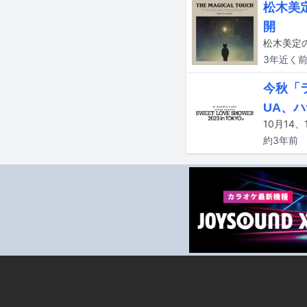
松木美
開
松木美定の
3年近く
今秋「
UA、
約3年
前