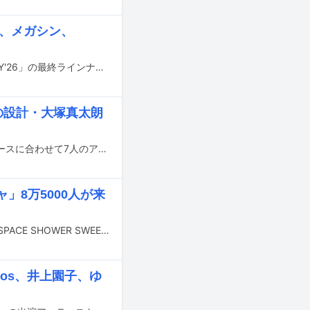
想起、メガシン、
4月11、12日に東京・渋谷で開催される都市型フェスティバル「SYNCHRONICITY'26」の最終ラインナップが発表された。
活の設計・大塚真太朗
cambelleが本日11月19日に1stアルバム「Magic Moments」を発表。本作のリリースに合わせて7人のアーティストからのコメントが公開された。
」8万5000人が来
8月29日～31日に山梨・山中湖交流プラザ きららにて野外音楽フェスティバル「SPACE SHOWER SWEET LOVE SHOWER 2025 30th ANNIVERSARY」が開催された。
onos、井上園子、ゆ