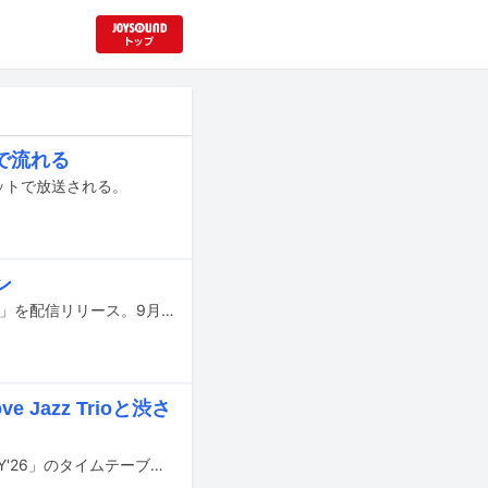
で流れる
ットで放送される。
ン
浦上想起が本日6月17日に新曲「最高のスウェット “Got the Perfect Sweat-shirt”」を配信リリース。9月11日に東京・LIQUIDROOMで浦上想起・バンド・ソサエティのワンマンライブを行う。
 Jazz Trioと渋さ
4月11、12日に東京・渋谷で開催される都市型フェスティバル「SYNCHRONICITY'26」のタイムテーブルが発表された。