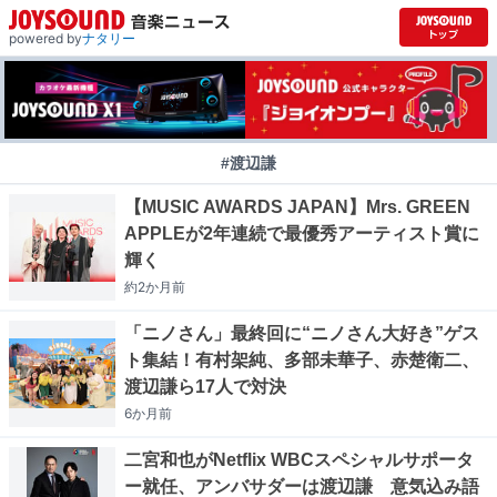
powered by
ナタリー
#渡辺謙
【MUSIC AWARDS JAPAN】Mrs. GREEN
APPLEが2年連続で最優秀アーティスト賞に
輝く
約2か月
前
「ニノさん」最終回に“ニノさん大好き”ゲス
ト集結！有村架純、多部未華子、赤楚衛二、
渡辺謙ら17人で対決
6か月
前
二宮和也がNetflix WBCスペシャルサポータ
ー就任、アンバサダーは渡辺謙 意気込み語