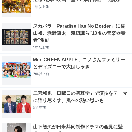
1年以上
前
スカパラ「Paradise Has No Border」に横
山裕、浜野謙太、渡辺謙ら“10名の管楽器奏
者”集結
1年以上
前
Mrs. GREEN APPLE、ニノさんファミリー
とディズニーで大はしゃぎ
2年以上
前
二宮和也「日曜日の初耳学」で演技をテーマ
に語り尽くす、嵐への熱い思いも
約4年
前
山下智久が日米共同制作ドラマの会見に登