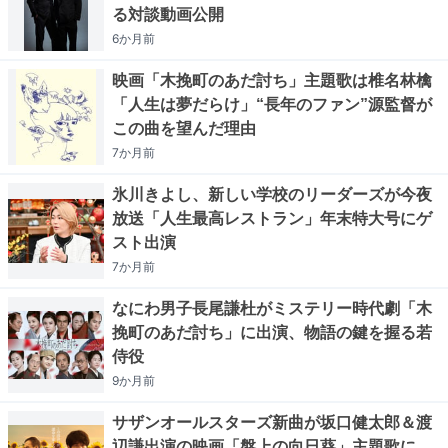
る対談動画公開
6か月
前
映画「木挽町のあだ討ち」主題歌は椎名林檎
「人生は夢だらけ」“長年のファン”源監督が
この曲を望んだ理由
7か月
前
氷川きよし、新しい学校のリーダーズが今夜
放送「人生最高レストラン」年末特大号にゲ
スト出演
7か月
前
なにわ男子長尾謙杜がミステリー時代劇「木
挽町のあだ討ち」に出演、物語の鍵を握る若
侍役
9か月
前
サザンオールスターズ新曲が坂口健太郎＆渡
辺謙出演の映画「盤上の向日葵」主題歌に