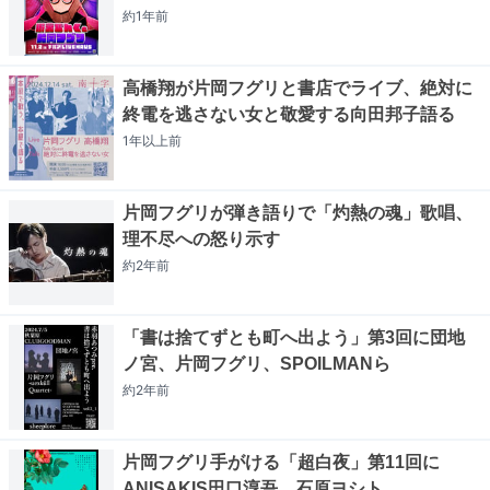
約1年
前
高橋翔が片岡フグリと書店でライブ、絶対に
終電を逃さない女と敬愛する向田邦子語る
1年以上
前
片岡フグリが弾き語りで「灼熱の魂」歌唱、
理不尽への怒り示す
約2年
前
「書は捨てずとも町へ出よう」第3回に団地
ノ宮、片岡フグリ、SPOILMANら
約2年
前
片岡フグリ手がける「超白夜」第11回に
ANISAKIS田口淳吾、石原ヨシト