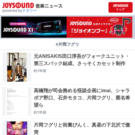
powered by
ナタリー
#片岡フグリ
元ANISAKIS田口淳吾がフォークユニット・
第三スバック結成、さっそくカセット制作
約1年
前
高橋翔が司会務める怪談企画にimai、シャラ
ポア野口、石井モタコ、片岡フグリ、匿名希
望ら
約1年
前
片岡フグリと街裏ぴんく、真昼の下北沢で激
突