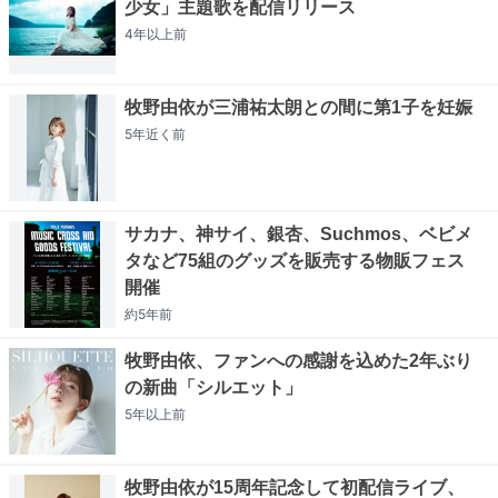
少女」主題歌を配信リリース
4年以上
前
牧野由依が三浦祐太朗との間に第1子を妊娠
5年近く
前
サカナ、神サイ、銀杏、Suchmos、ベビメ
タなど75組のグッズを販売する物販フェス
開催
約5年
前
牧野由依、ファンへの感謝を込めた2年ぶり
の新曲「シルエット」
5年以上
前
牧野由依が15周年記念して初配信ライブ、