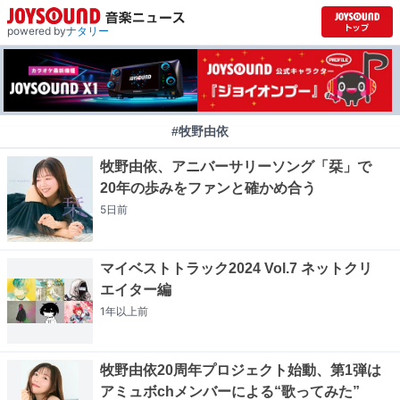
powered by
ナタリー
#牧野由依
牧野由依、アニバーサリーソング「栞」で
20年の歩みをファンと確かめ合う
5日
前
マイベストトラック2024 Vol.7 ネットクリ
エイター編
1年以上
前
牧野由依20周年プロジェクト始動、第1弾は
アミュボchメンバーによる“歌ってみた”