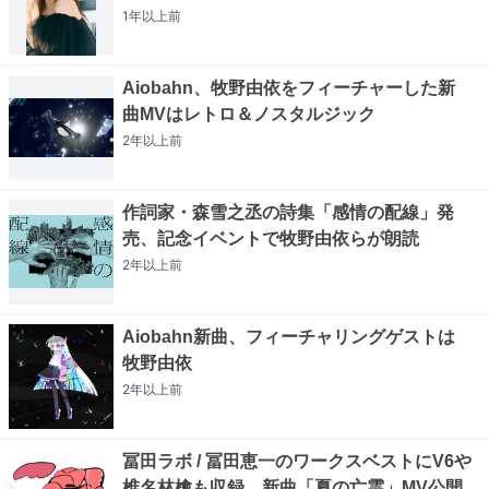
1年以上
前
Aiobahn、牧野由依をフィーチャーした新
曲MVはレトロ＆ノスタルジック
2年以上
前
作詞家・森雪之丞の詩集「感情の配線」発
売、記念イベントで牧野由依らが朗読
2年以上
前
Aiobahn新曲、フィーチャリングゲストは
牧野由依
2年以上
前
冨田ラボ / 冨田恵一のワークスベストにV6や
椎名林檎も収録、新曲「夏の亡霊」MV公開