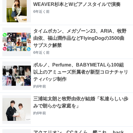
WEAVER杉本とWピアノスタイルで演奏
6年近く
前
タイムボカン、メガゾーン23、ARIA、牧野
由依、福山潤作品などFlyingDogの3500曲
サブスク解禁
6年近く
前
ポルノ、Perfume、BABYMETALら100組
以上のアミューズ所属者が新型コロナチャリ
ティバッジ制作
約6年
前
三浦祐太朗と牧野由依が結婚「私達らしい歩
みで朗らかな家庭を」
約6年
前
アクエリオン、CCさくら、艦これ、.hack