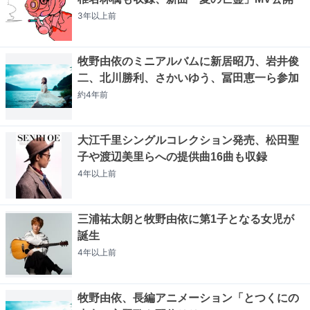
3年以上
前
牧野由依のミニアルバムに新居昭乃、岩井俊
二、北川勝利、さかいゆう、冨田恵一ら参加
約4年
前
大江千里シングルコレクション発売、松田聖
子や渡辺美里らへの提供曲16曲も収録
4年以上
前
三浦祐太朗と牧野由依に第1子となる女児が
誕生
4年以上
前
牧野由依、長編アニメーション「とつくにの