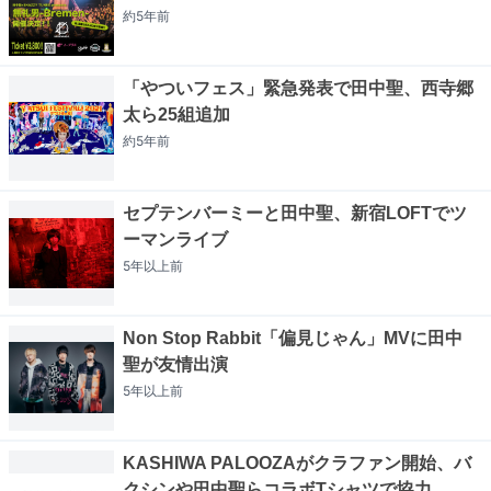
約5年
前
「やついフェス」緊急発表で田中聖、西寺郷
太ら25組追加
約5年
前
セプテンバーミーと田中聖、新宿LOFTでツ
ーマンライブ
5年以上
前
Non Stop Rabbit「偏見じゃん」MVに田中
聖が友情出演
5年以上
前
KASHIWA PALOOZAがクラファン開始、バ
クシンや田中聖らコラボTシャツで協力