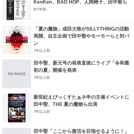
KenKen、BAD HOP、人間椅子、田中聖ら
約7年
前
「夏の魔物」成田大致がSILLYTHINGの活動
再開、自主企画で田中聖やモーモーらと対バ
ン
7年以上
前
田中聖、新元号の発表直後にライブ「令和最
初の夏」開催を発表
NO IMAGE
7年以上
前
新世紀えぴっくすたぁネ申の主催イベントに
田中聖、THE 夏の魔物ら出演
7年以上
前
田中聖「ここから復活を目指せるように！」