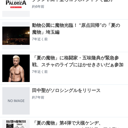
約6年
前
動物公園に魔物光臨！ “原点回帰”の「夏の
魔物」埼玉編
7年近く
前
「夏の魔物」に格闘家・五味隆典が緊急参
戦、スチャのライブにはかせきさいだぁ参加
7年近く
前
田中聖がソロシングルをリリース
約7年
前
NO IMAGE
「夏の魔物」第4弾で大槻ケンヂ、