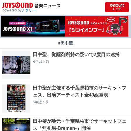
powered by
ナタリー
#田中聖
田中聖、覚醒剤所持の疑いで2度目の逮捕
4年以上
前
田中聖が主催する千葉県柏市のサーキットフ
ェス、出演アーティスト全49組発表
5年近く
前
田中聖が地元・千葉県柏市でサーキットフェ
ス「無礼男-Bremen-」開催