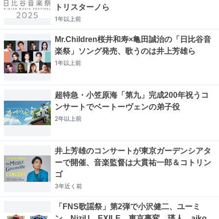
トリスターノら
1年以上
前
Mr.Children桜井和寿×亀田誠治の「日比谷音
楽祭」ソング発売、歌うのは井上芳雄ら
1年以上
前
超特急・小笠原海「第九」完成200年祝うコ
ンサートでベートーヴェンの弟子役
2年以上
前
井上芳雄のコンサートが東京ガーデンシアタ
ーで開催、音楽監督は大貫祐一郎＆コトリン
ゴ
3年近く
前
「FNS歌謡祭」第2弾で小沢健二、ユーミ
ン、NiziU、EXILE、東京事変、瑛人、aiko