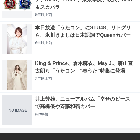
＆スカパラ
5年以上
前
本日放送「うたコン」にSTU48、リトグリ
ら、氷川きよしは日本語詞でQueenカバー
6年以上
前
King & Prince、倉木麻衣、May J.、森山直
太朗ら「うたコン」“春うた”特集に登場
7年以上
前
井上芳雄、ニューアルバム「幸せのピース」
で高橋優や斉藤和義カバー
NO IMAGE
約8年
前