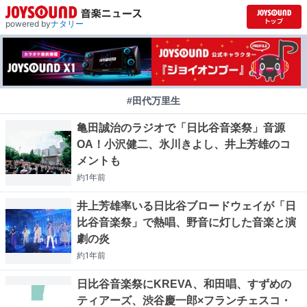
powered by
ナタリー
#田代万里生
亀田誠治のラジオで「日比谷音楽祭」音源
OA！小沢健二、氷川きよし、井上芳雄のコ
メントも
約1年
前
井上芳雄率いる日比谷ブロードウェイが「日
比谷音楽祭」で熱唱、野音に灯した音楽と演
劇の炎
約1年
前
日比谷音楽祭にKREVA、和田唱、すずめの
ティアーズ、渋谷慶一郎×フランチェスコ・