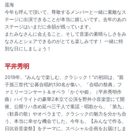
遥海
今年も呼んで頂いて、尊敬するメンバーと一緒に素敵なス
テージに出演できることが本当に嬉しいです。去年のあの
ステージはいまだに余韻が残っています。
またみなさんに会えること、そして音楽の素晴らしさをみ
なさんとシェアできるのがとても楽しみです！ 一緒に特
別な日にしましょう！
平井秀明
2019年、“みんなで楽しむ、クラシック！”の初回は、“親
子孫三世代”公募合唱約130名が集い、「合唱の祭典」フ
ァミリーコンサート＆オペラ「かぐや姫」（平井秀明作
曲）ハイライトの豪華2本立て公演を野外小音楽堂にて開
催、公開リハ含め延べ三千人で童謡・唱歌から、「第九」
（歓喜の歌）やオペラまで、クラシックの魅力を分かち合
う、本当に幸せな機会でした。今年も、【みんなで作る、
日比谷音楽祭】をテーマに、スペシャル企画をお届けしま