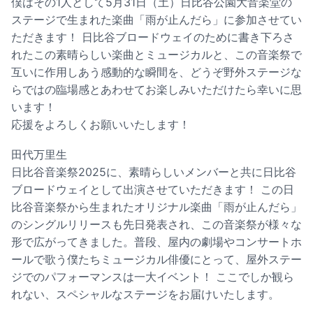
僕はその1人として5月31日（土）日比谷公園大音楽堂の
ステージで生まれた楽曲「雨が止んだら」に参加させてい
ただきます！ 日比谷ブロードウェイのために書き下ろさ
れたこの素晴らしい楽曲とミュージカルと、この音楽祭で
互いに作用しあう感動的な瞬間を、どうぞ野外ステージな
らではの臨場感とあわせてお楽しみいただけたら幸いに思
います！
応援をよろしくお願いいたします！
田代万里生
日比谷音楽祭2025に、素晴らしいメンバーと共に日比谷
ブロードウェイとして出演させていただきます！ この日
比谷音楽祭から生まれたオリジナル楽曲「雨が止んだら」
のシングルリリースも先日発表され、この音楽祭が様々な
形で広がってきました。普段、屋内の劇場やコンサートホ
ールで歌う僕たちミュージカル俳優にとって、屋外ステー
ジでのパフォーマンスは一大イベント！ ここでしか観ら
れない、スペシャルなステージをお届けいたします。