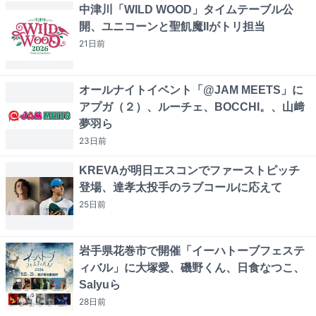
中津川「WILD WOOD」タイムテーブル公
開、ユニコーンと聖飢魔IIがトリ担当
21日
前
オールナイトイベント「@JAM MEETS」に
アプガ（２）、ルーチェ、BOCCHI。、山﨑
夢羽ら
23日
前
KREVAが明日エスコンでファーストピッチ
登場、達孝太投手のラブコールに応えて
25日
前
岩手県花巻市で開催「イーハトーブフェステ
ィバル」に大塚愛、磯野くん、日食なつこ、
Salyuら
28日
前