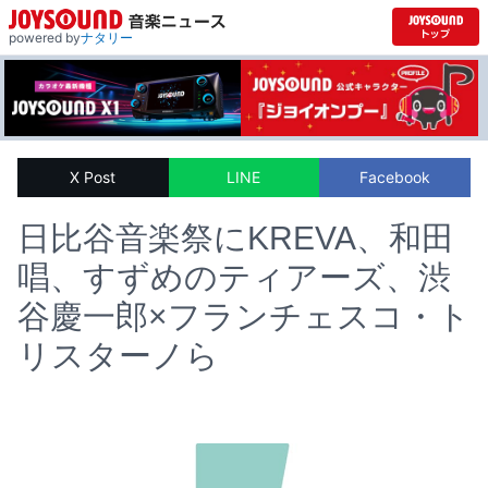
powered by
ナタリー
X Post
LINE
Facebook
日比谷音楽祭にKREVA、和田
唱、すずめのティアーズ、渋
谷慶一郎×フランチェスコ・ト
リスターノら