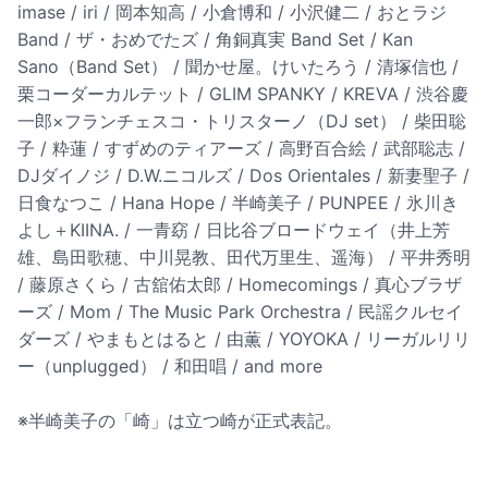
imase / iri / 岡本知高 / 小倉博和 / 小沢健二 / おとラジ
Band / ザ・おめでたズ / 角銅真実 Band Set / Kan
Sano（Band Set） / 聞かせ屋。けいたろう / 清塚信也 /
栗コーダーカルテット / GLIM SPANKY / KREVA / 渋谷慶
一郎×フランチェスコ・トリスターノ（DJ set） / 柴田聡
子 / 粋蓮 / すずめのティアーズ / 高野百合絵 / 武部聡志 /
DJダイノジ / D.W.ニコルズ / Dos Orientales / 新妻聖子 /
日食なつこ / Hana Hope / 半崎美子 / PUNPEE / 氷川き
よし＋KIINA. / 一青窈 / 日比谷ブロードウェイ（井上芳
雄、島田歌穂、中川晃教、田代万里生、遥海） / 平井秀明
/ 藤原さくら / 古舘佑太郎 / Homecomings / 真心ブラザ
ーズ / Mom / The Music Park Orchestra / 民謡クルセイ
ダーズ / やまもとはると / 由薫 / YOYOKA / リーガルリリ
ー（unplugged） / 和田唱 / and more
※半崎美子の「崎」は立つ崎が正式表記。