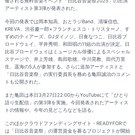
催される無料音楽イベント「日比谷音楽祭2025」の出演
アーティスト第3弾が発表された。
今回の発表では岡本知高、おとラジBand、清塚信也、
KREVA、渋谷慶一郎×フランチェスコ・トリスターノ、す
ずめのティアーズ、DJダイノジ、日食なつこ、日比谷ブ
ロードウェイ、平井秀明、和田唱の11組の出演が決定。日
比谷ブロードウェイはミュージカル俳優によるスペシャル
ステージで、井上芳雄、島田歌穂、中川晃教、田代万里
生、遥海の5人が参加する。さらに追加アーティストと
「日比谷音楽祭」の実行委員長を務める亀田誠治のコメン
トも公開された。
また亀田は本日3月27日22:00からYouTubeにて「ひとり
語り生配信」の第3弾を実施。今回発表されたアーティス
トの情報や、今年の見どころなどを語る。
このほかクラウドファンディングサイト・READYFORで
は「日比谷音楽祭」の運営資金を募るプロジェクトが開始