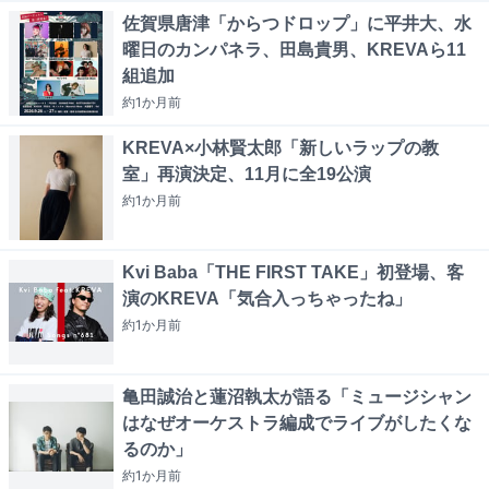
佐賀県唐津「からつドロップ」に平井大、水
曜日のカンパネラ、田島貴男、KREVAら11
組追加
約1か月
前
KREVA×小林賢太郎「新しいラップの教
室」再演決定、11月に全19公演
約1か月
前
Kvi Baba「THE FIRST TAKE」初登場、客
演のKREVA「気合入っちゃったね」
約1か月
前
亀田誠治と蓮沼執太が語る「ミュージシャン
はなぜオーケストラ編成でライブがしたくな
るのか」
約1か月
前