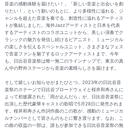
音楽の感動体験を届けたい！」「新しい音楽と出会いを創
りたい！」という願いのもとに、より多様性に溢れる、ジ
ャンルを超えた音楽を奏でる、創造性に溢れるアーティス
トが集結しました。海外Jazzアーティストと日本を代表
するアーティストのコラボユニットから、美しい演奏でク
ラシックの魅力を発信し続けるピアニスト、ミュージカル
の楽しさを伝えるスペシャルユニット、さまざまなフェス
で音楽ファンを魅了するロックアーティストまで、今年
も、日比谷音楽祭は唯一無二のラインナップで、東京の真
ん中の野外ステージから音楽の素晴らしさを届けます。
そして嬉しいお知らせがまたひとつ。2023年の日比谷音
楽祭のステージで日比谷ブロードウェイと桜井和寿さんに
よって初披露された「雨が止んだら」が、日比谷音楽祭に
出演した歴代豪華キャストの歌唱で5月28日に発売されま
す。桜井和寿さん作詞作曲のこの歌が、感動のミュージカ
ルナンバーとして皆さんのもとに響き渡ります。なお、こ
の曲の収益の一部は、誰もが参加できる日比谷音楽祭の無