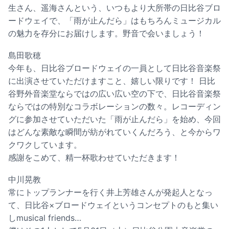
生さん、遥海さんという、いつもより大所帯の日比谷ブロ
ードウェイで、「雨が止んだら」はもちろんミュージカル
の魅力を存分にお届けします。野音で会いましょう！
島田歌穂
今年も、日比谷ブロードウェイの一員として日比谷音楽祭
に出演させていただけますこと、嬉しい限りです！ 日比
谷野外音楽堂ならではの広い広い空の下で、日比谷音楽祭
ならではの特別なコラボレーションの数々。レコーディン
グに参加させていただいた「雨が止んだら」を始め、今回
はどんな素敵な瞬間が紡がれていくんだろう、と今からワ
クワクしています。
感謝をこめて、精一杯歌わせていただきます！
中川晃教
常にトップランナーを行く井上芳雄さんが発起人となっ
て、日比谷×ブロードウェイというコンセプトのもと集い
しmusical friends…