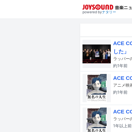
powered by
ナタリー
ACE
した」
約1年
前
ACE
約1年
前
ACE
1年以上
前