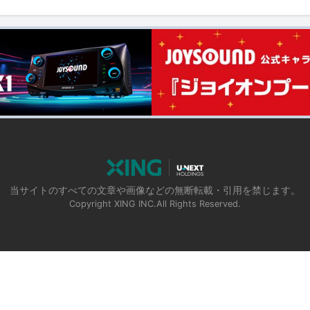
当サイトのすべての文章や画像などの無断転載・引用を禁じます。
Copyright XING INC.All Rights Reserved.