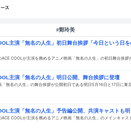
#鄭玲美
 COOL主演「無名の人生」初日舞台挨拶「今日という日
 COOL主演「無名の人生」明日公開、舞台挨拶に登壇
 COOL主演「無名の人生」予告編公開、共演キャストも