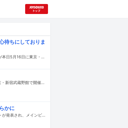
を心待ちにしておりま
ラッパーのACE COOLが主演を務めるアニメ映画「無名の人生」の初日舞台挨拶が本日5月16日に東京・新宿武蔵野館で行われた。
アニメ映画「無名の人生」の舞台挨拶が公開初日である明日5月16日と17日に東京・新宿武蔵野館で開催され、声優として主演を務めたラッパーのACE COOLが登壇する。
明らかに
ラッパーのACE COOLが主演を務めるアニメ映画「無名の人生」のメインキャストが発表され、メインビジュアルと予告編が公開された。