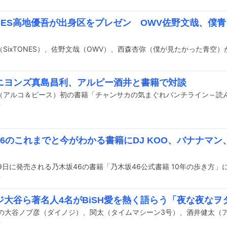
TONES高地優吾が出身区をプレゼン OWV佐野文哉、僕
ニヨンズ真島昌利、アルピー酒井と書籍で対談
前
46のこれまでと今がわかる書籍にDJ KOO、バナナマ
前
ジ大谷ら著名人4名がBiSH愛を熱く語らう「夜な夜なヲ
前