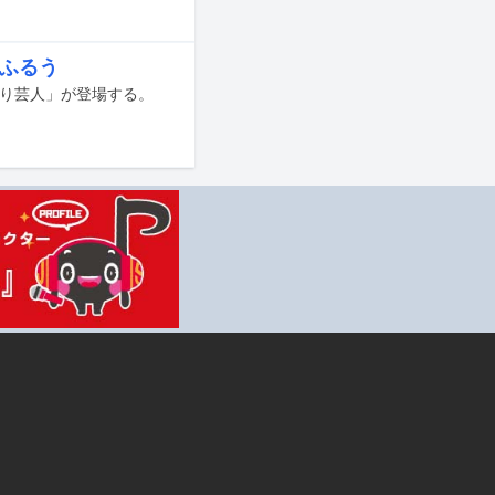
弁ふるう
マり芸人」が登場する。