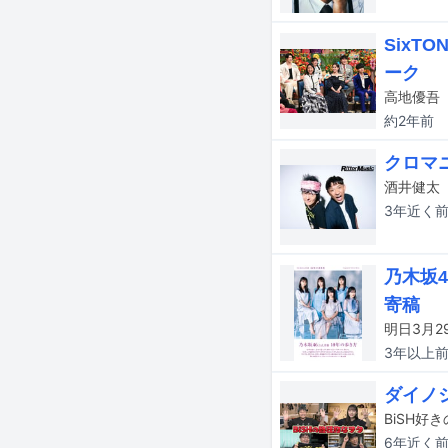
Six
ーク
約2年
前
クロマ
3年近く
乃木坂
寄稿
3年以上
ダイノ
6年近く