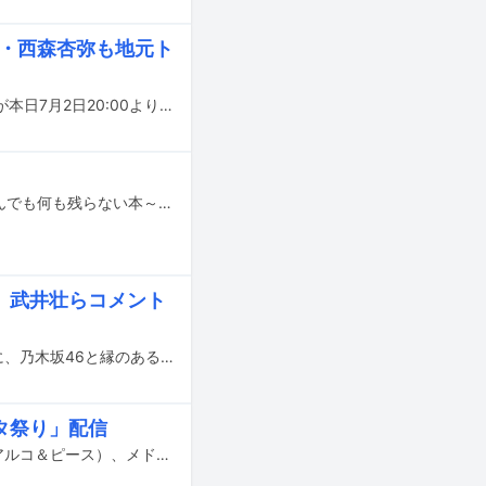
青・西森杏弥も地元ト
高地優吾（SixTONES）、佐野文哉（OWV）、西森杏弥（僕が見たかった青空）が本日7月2日20:00より日本テレビ系で放送される「踊る！さんま御殿!!」2時間スペシャルに出演する。
酒井健太（アルコ＆ピース）初の書籍「チャンサカの気まぐれパンチライン～読んでも何も残らない本～」が10月26日に発売。本書に酒井と真島昌利（ザ・クロマニヨンズ）による対談が掲載される。
ン、武井壮らコメント
明日3月29日に発売される乃木坂46の書籍「乃木坂46公式書籍 10年の歩き方」に、乃木坂46と縁のある著名人や関係者のコメントが掲載される。
タ祭り」配信
BiSH好きの大谷ノブ彦（ダイノジ）、関太（タイムマシーン3号）、酒井健太（アルコ＆ピース）、メドウズ舞良が出演する映像コンテンツ「夜な夜なヲタ祭り ～BiSH編～」がauスマートパスプレミアムで10月5日（日）から4日間連続で配信される。