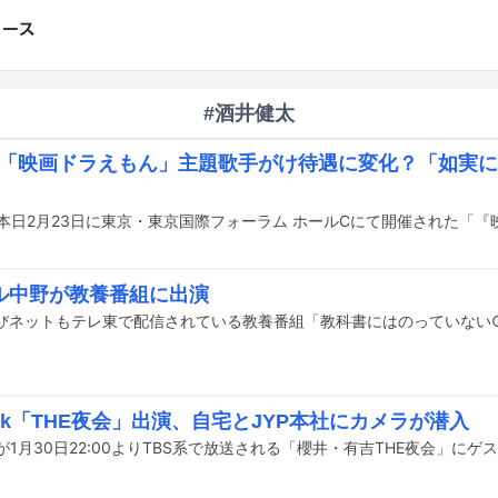
#酒井健太
ika「映画ドラえもん」主題歌手がけ待遇に変化？「如実
ル中野が教養番組に出演
 Park「THE夜会」出演、自宅とJYP本社にカメラが潜入
Parkが1月30日22:00よりTBS系で放送される「櫻井・有吉THE夜会」に