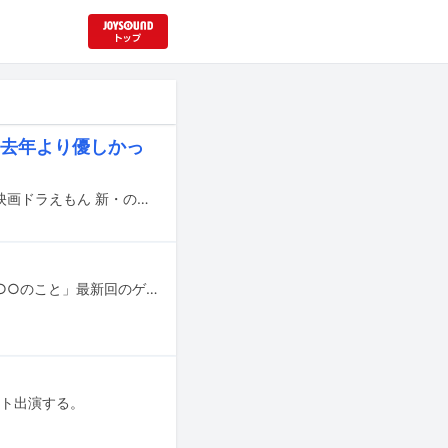
に去年より優しかっ
sumikaが本日2月23日に東京・東京国際フォーラム ホールCにて開催された「『映画ドラえもん 新・のび太の海底鬼岩城』友達あつまれ～！映画ドラえもん公開直前特別試写会」に出席した。
TVerおよびネットもテレ東で配信されている教養番組「教科書にはのっていない○○のこと」最新回のゲストにピエール中野（凛として時雨）が登場している。
ゲスト出演する。