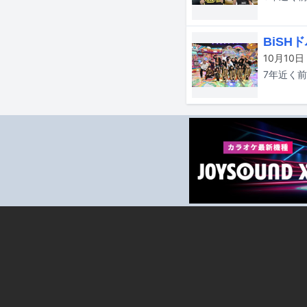
BiS
10月1
7年近く
前