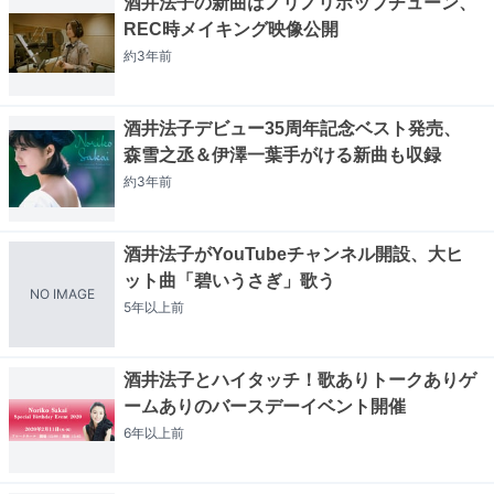
酒井法子の新曲はノリノリポップチューン、
REC時メイキング映像公開
約3年
前
酒井法子デビュー35周年記念ベスト発売、
森雪之丞＆伊澤一葉手がける新曲も収録
約3年
前
酒井法子がYouTubeチャンネル開設、大ヒ
ット曲「碧いうさぎ」歌う
NO IMAGE
5年以上
前
酒井法子とハイタッチ！歌ありトークありゲ
ームありのバースデーイベント開催
6年以上
前