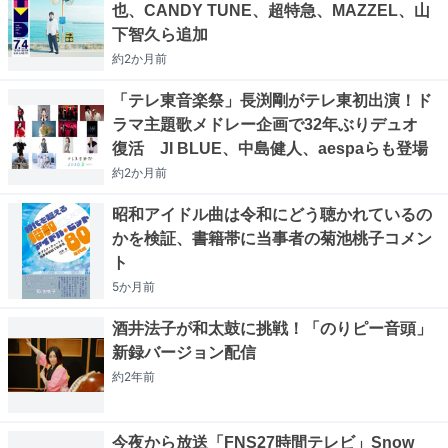
也、CANDY TUNE、超特急、MAZZEL、山
下智久ら追加
約2か月
前
「テレ東音楽祭」長渕剛がテレ東初出演！ド
ラマ主題歌メドレー企画で32年ぶりデュオ
復活 JI BLUE、中島健人、aespaらも登場
約2か月
前
昭和アイドル曲は令和にどう聴かれているの
かを検証、書籍帯に当事者の菊池桃子コメン
ト
5か月
前
酒井法子が和太鼓に挑戦！「のりピー音頭」
新録バージョン配信
約2年
前
今夜から放送「FNS27時間テレビ」Snow