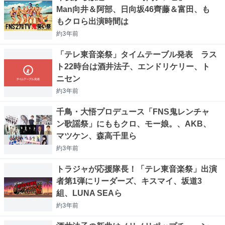
Man向井＆阿部、日向坂46齊藤＆富田、も
もクロら出演時間は
約3年
前
「テレ東音楽祭」タイムテーブル発表 ラス
ト22時台は酒井法子、エンドリケリー、ト
ニセン
約3年
前
千鳥・大悟プロデュース「FNS鬼レンチャ
ン歌謡祭」にももクロ、モー娘。、AKB、
マツケン、森高千里ら
約3年
前
トラジャが応援隊長！「テレ東音楽祭」出演
者第1弾にリーダーズ、キスマイ、坂道3
組、LUNA SEAら
約3年
前