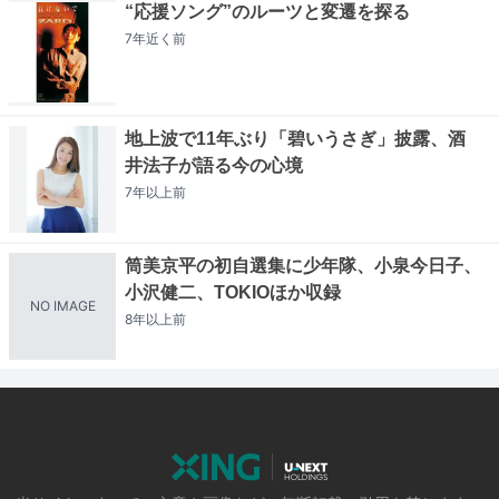
“応援ソング”のルーツと変遷を探る
7年近く
前
地上波で11年ぶり「碧いうさぎ」披露、酒
井法子が語る今の心境
7年以上
前
筒美京平の初自選集に少年隊、小泉今日子、
小沢健二、TOKIOほか収録
NO IMAGE
8年以上
前