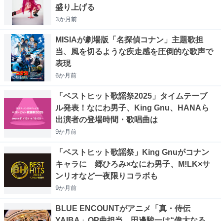
盛り上げる
3か月
前
MISIAが劇場版「名探偵コナン」主題歌担
当、風を切るような疾走感を圧倒的な歌声で
表現
6か月
前
「ベストヒット歌謡祭2025」タイムテーブ
ル発表！なにわ男子、King Gnu、HANAら
出演者の登場時間・歌唱曲は
9か月
前
「ベストヒット歌謡祭」King Gnuがコナン
キャラに 郷ひろみ×なにわ男子、M!LK×サ
ンリオなど一夜限りコラボも
9か月
前
BLUE ENCOUNTがアニメ「真・侍伝
YAIBA」OP曲担当、田邊駿一は“偉大なる