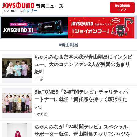
powered by
ナタリー
#青山剛昌
ちゃんみな＆京本大我が青山剛昌にインタビ
ュー、大のコナンファン2人が興奮のあまり
絶叫
8日
前
SixTONES「24時間テレビ」チャリティパ
ートナーに就任「責任感を持って頑張りた
い」
3か月
前
ちゃんみなが「24時間テレビ」スペシャル
サポーター就任、青山剛昌チャリTシャツを