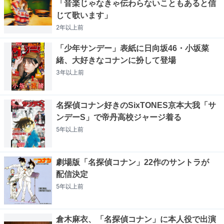
「音楽じゃなきゃ伝わらないこともあると信
じて歌います」
2年以上
前
「少年サンデー」表紙に日向坂46・小坂菜
緒、大好きなコナンに扮して登場
3年以上
前
名探偵コナン好きのSixTONES京本大我「サ
ンデーS」で帝丹高校ジャージ着る
5年以上
前
劇場版「名探偵コナン」22作のサントラが
配信決定
5年以上
前
倉木麻衣、「名探偵コナン」に本人役で出演